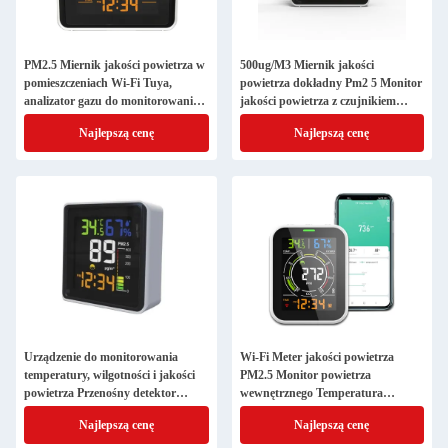
PM2.5 Miernik jakości powietrza w
500ug/M3 Miernik jakości
pomieszczeniach Wi-Fi Tuya,
powietrza dokładny Pm2 5 Monitor
analizator gazu do monitorowania
jakości powietrza z czujnikiem
wilgotności
wilgotności
Najlepszą cenę
Najlepszą cenę
Urządzenie do monitorowania
Wi-Fi Meter jakości powietrza
temperatury, wilgotności i jakości
PM2.5 Monitor powietrza
powietrza Przenośny detektor
wewnętrznego Temperatura
PM2.5 do cyfrowego wyświetlacza
wilgotność 400ppm - 5000ppm
Najlepszą cenę
Najlepszą cenę
LCD