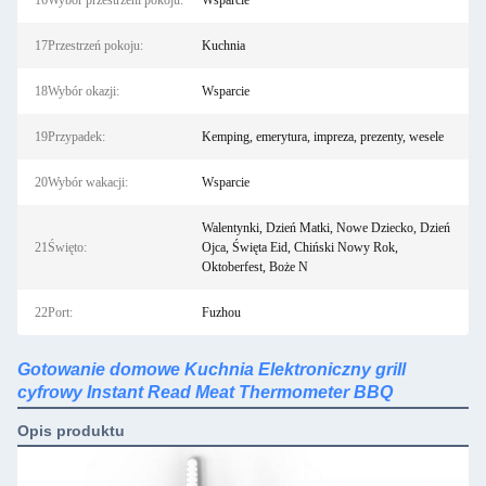
16Wybór przestrzeni pokoju:
Wsparcie
17Przestrzeń pokoju:
Kuchnia
18Wybór okazji:
Wsparcie
19Przypadek:
Kemping, emerytura, impreza, prezenty, wesele
20Wybór wakacji:
Wsparcie
Walentynki, Dzień Matki, Nowe Dziecko, Dzień
21Święto:
Ojca, Święta Eid, Chiński Nowy Rok,
Oktoberfest, Boże N
22Port:
Fuzhou
Gotowanie domowe Kuchnia Elektroniczny grill
cyfrowy Instant Read Meat Thermometer BBQ
Opis produktu