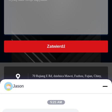
Zatwierdź
70 Rujiang E Rd, dzielnica Mawei, Fuzhou, Fujian, Chiny,
350015
Adres
Jason
5:21 AM
youtongsales@gmail.com
Wiadomość