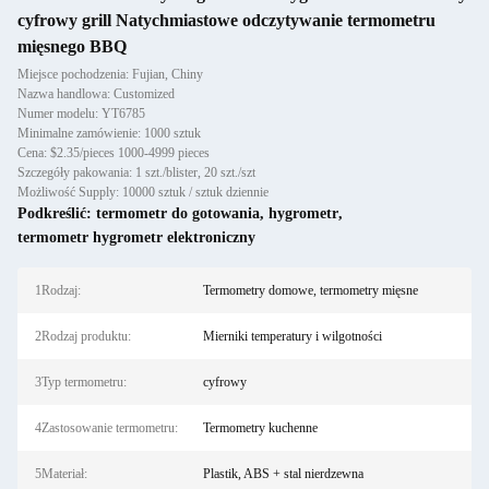
cyfrowy grill Natychmiastowe odczytywanie termometru
mięsnego BBQ
Miejsce pochodzenia: Fujian, Chiny
Nazwa handlowa: Customized
Numer modelu: YT6785
Minimalne zamówienie: 1000 sztuk
Cena: $2.35/pieces 1000-4999 pieces
Szczegóły pakowania: 1 szt./blister, 20 szt./szt
Możliwość Supply: 10000 sztuk / sztuk dziennie
Podkreślić:
termometr do gotowania
,
hygrometr
,
termometr hygrometr elektroniczny
1Rodzaj:
Termometry domowe, termometry mięsne
2Rodzaj produktu:
Mierniki temperatury i wilgotności
3Typ termometru:
cyfrowy
4Zastosowanie termometru:
Termometry kuchenne
5Materiał:
Plastik, ABS + stal nierdzewna