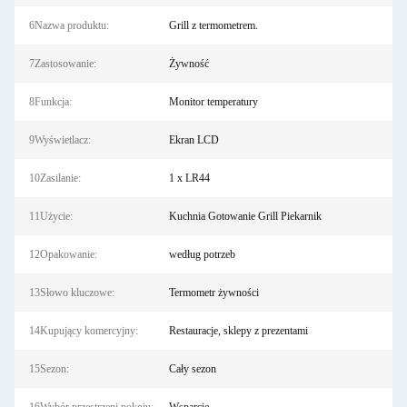
6Nazwa produktu:
Grill z termometrem.
7Zastosowanie:
Żywność
8Funkcja:
Monitor temperatury
9Wyświetlacz:
Ekran LCD
10Zasilanie:
1 x LR44
11Użycie:
Kuchnia Gotowanie Grill Piekarnik
12Opakowanie:
według potrzeb
13Słowo kluczowe:
Termometr żywności
14Kupujący komercyjny:
Restauracje, sklepy z prezentami
15Sezon:
Cały sezon