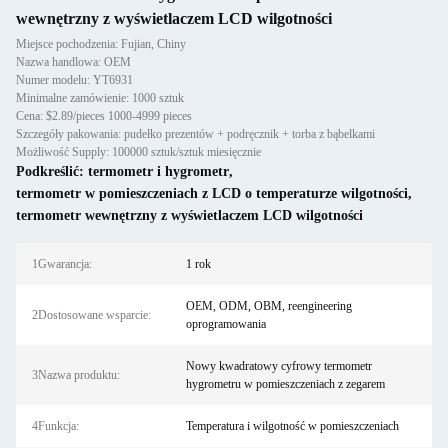
wewnętrzny z wyświetlaczem LCD wilgotności
Miejsce pochodzenia: Fujian, Chiny
Nazwa handlowa: OEM
Numer modelu: YT6931
Minimalne zamówienie: 1000 sztuk
Cena: $2.89/pieces 1000-4999 pieces
Szczegóły pakowania: pudełko prezentów + podręcznik + torba z bąbelkami
Możliwość Supply: 100000 sztuk/sztuk miesięcznie
Podkreślić:
termometr i hygrometr
,
termometr w pomieszczeniach z LCD o temperaturze wilgotności
,
termometr wewnętrzny z wyświetlaczem LCD wilgotności
1Gwarancja:
1 rok
OEM, ODM, OBM, reengineering
2Dostosowane wsparcie:
oprogramowania
Nowy kwadratowy cyfrowy termometr
3Nazwa produktu:
hygrometru w pomieszczeniach z zegarem
4Funkcja:
Temperatura i wilgotność w pomieszczeniach