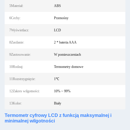
5Materiał:
ABS
6Cechy:
Przenośny
7Wyświetlacz:
LCD
8Zasilanie:
2 * bateria AAA
9Zastosowanie:
W pomieszczeniach
10Rodzaj:
Termometry domowe
11Rozstrzygnięcie:
1℃
12Zakres wilgotności:
10% ~ 99%
13Kolor:
Biały
Termometr cyfrowy LCD z funkcją maksymalnej i
minimalnej wilgotności