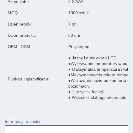
Akumulator
2 X AAA
MOQ
1000 sztuk
Dzień próbki
7 dni
Dzień produkcji
60 dni
OEM i ODM
Przystępne.
● Jasny i duży ekran LCD.
●Wykrywanie temperatury w pomies
● Maksymalna temperatura i wilg
●Maksymalny/min rekord temperatu
Funkcja i specyfikacje
●Wskazanie poziomu komfortu w 
poziomach.
● 1 przycisk funkcji.
● Wskaźnik słabego akumulatora.
Informacje o spółce