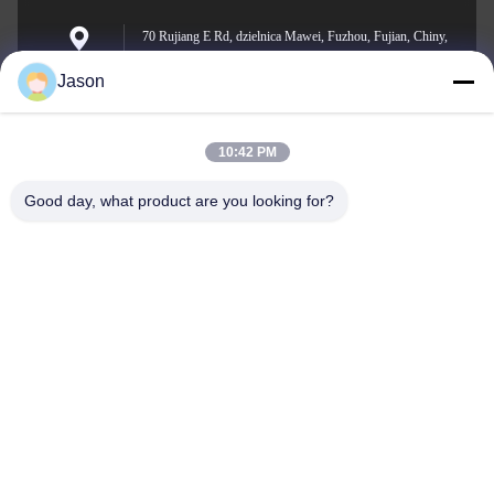
70 Rujiang E Rd, dzielnica Mawei, Fuzhou, Fujian, Chiny,
350015
Adres
Jason
10:42 PM
youtongsales@gmail.com
Wiadomość
Good day, what product are you looking for?
elektroniczna
0086-591-88054335
Telefon
Fujian Youtong Industries Co., Ltd.