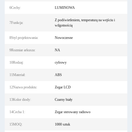
6Cechy:
LUMINOWA
Z podświetleniem, temperaturą na wejściu i
7Funkcja:
wilgotnością
8Styl projektowania:
Nowoczesne
9Rozmiar arkusza:
NA
10Rodzaj:
cyfrowy
11Materiał:
ABS
12Nazwa produktu:
Zegar LCD
13Kolor diody:
Czarny biały
14Cecha 1:
Zegar sterowany radiowo
15MOQ:
1000 sztuk