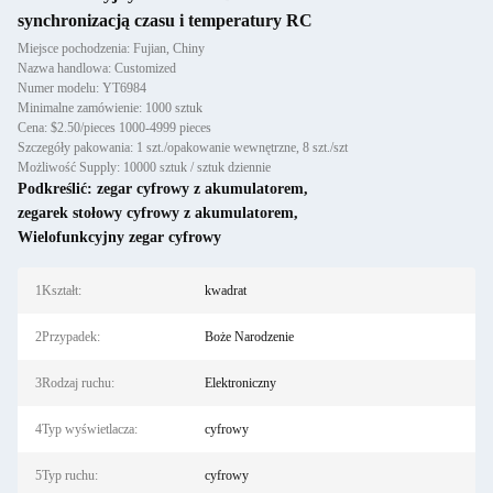
synchronizacją czasu i temperatury RC
Miejsce pochodzenia: Fujian, Chiny
Nazwa handlowa: Customized
Numer modelu: YT6984
Minimalne zamówienie: 1000 sztuk
Cena: $2.50/pieces 1000-4999 pieces
Szczegóły pakowania: 1 szt./opakowanie wewnętrzne, 8 szt./szt
Możliwość Supply: 10000 sztuk / sztuk dziennie
Podkreślić:
zegar cyfrowy z akumulatorem
,
zegarek stołowy cyfrowy z akumulatorem
,
Wielofunkcyjny zegar cyfrowy
1Kształt:
kwadrat
2Przypadek:
Boże Narodzenie
3Rodzaj ruchu:
Elektroniczny
4Typ wyświetlacza:
cyfrowy
5Typ ruchu:
cyfrowy