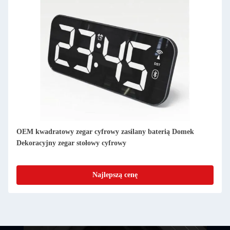
Zastosowany Cienkie Digital Clock Faza księżyca Desktop
Calendar Digital Zegar dzienny
Najlepszą cenę