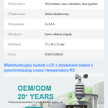
16Wyświetlacz:
Wyświetlanie czasu, kalendarza, dnia tygodnia
17Opakowanie:
Zindywidualizowany
18Akumulator:
2x AAA
19Funkcja 1:
Łatwo odbierać pogodę
20Wielkość:
72 x 56 x 25 mm
21Port:
FOB FUZHOU
Wielofunkcyjny budzik LCD z działaniem baterii z
synchronizacją czasu i temperatury RC