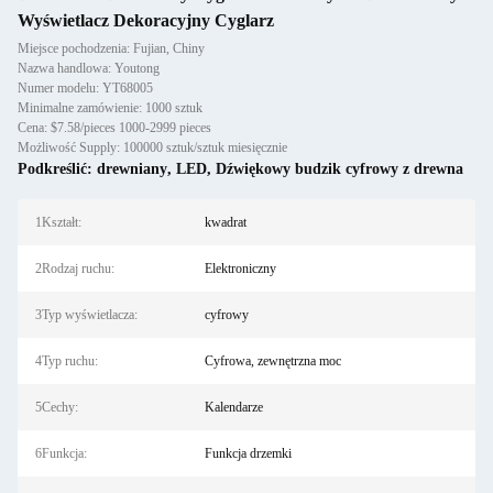
Wyświetlacz Dekoracyjny Cyglarz
Miejsce pochodzenia: Fujian, Chiny
Nazwa handlowa: Youtong
Numer modelu: YT68005
Minimalne zamówienie: 1000 sztuk
Cena: $7.58/pieces 1000-2999 pieces
Możliwość Supply: 100000 sztuk/sztuk miesięcznie
Podkreślić:
drewniany
,
LED
,
Dźwiękowy budzik cyfrowy z drewna
1Kształt:
kwadrat
2Rodzaj ruchu:
Elektroniczny
3Typ wyświetlacza:
cyfrowy
4Typ ruchu:
Cyfrowa, zewnętrzna moc
5Cechy:
Kalendarze
6Funkcja:
Funkcja drzemki