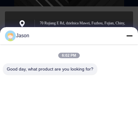
70 Rujiang E Rd, dzielnica Mawei, Fuzhou, Fujian, Chiny,
350015
Adres
Jason
6:02 PM
youtongsales@gmail.com
Wiadomość
Good day, what product are you looking for?
elektroniczna
0086-591-88054335
Telefon