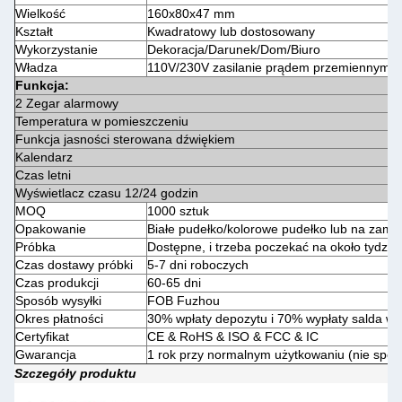
Wielkość
160x80x47 mm
Kształt
Kwadratowy lub dostosowany
Wykorzystanie
Dekoracja/Darunek/Dom/Biuro
Władza
110V/230V zasilanie prądem przemiennym, 
Funkcja:
2 Zegar alarmowy
Temperatura w pomieszczeniu
Funkcja jasności sterowana dźwiękiem
Kalendarz
Czas letni
Wyświetlacz czasu 12/24 godzin
MOQ
1000 sztuk
Opakowanie
Białe pudełko/kolorowe pudełko lub na zamó
Próbka
Dostępne, i trzeba poczekać na około tydzień
Czas dostawy próbki
5-7 dni roboczych
Czas produkcji
60-65 dni
Sposób wysyłki
FOB Fuzhou
Okres płatności
30% wpłaty depozytu i 70% wypłaty salda w 
Certyfikat
CE & RoHS & ISO & FCC & IC
Gwarancja
1 rok przy normalnym użytkowaniu (nie spo
Szczegóły produktu