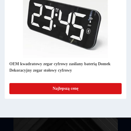
aterią Domek
Zastosowany Cienkie Digital Clock Faza księżyca
Calendar Digital Zegar dzienny
Najlepszą cenę