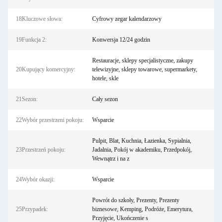
18Kluczowe słowa:
Cyfrowy zegar kalendarzowy
19Funkcja 2:
Konwersja 12/24 godzin
Restauracje, sklepy specjalistyczne, zakupy
20Kupujący komercyjny:
telewizyjne, sklepy towarowe, supermarkety,
hotele, skle
21Sezon:
Cały sezon
22Wybór przestrzeni pokoju:
Wsparcie
Pulpit, Blat, Kuchnia, Łazienka, Sypialnia,
23Przestrzeń pokoju:
Jadalnia, Pokój w akademiku, Przedpokój,
Wewnątrz i na z
24Wybór okazji:
Wsparcie
Powrót do szkoły, Prezenty, Prezenty
25Przypadek:
biznesowe, Kemping, Podróże, Emerytura,
Przyjęcie, Ukończenie s