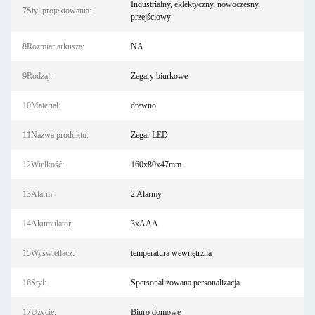
Industrialny, eklektyczny, nowoczesny,
7Styl projektowania:
przejściowy
8Rozmiar arkusza:
NA
9Rodzaj:
Zegary biurkowe
10Materiał:
drewno
11Nazwa produktu:
Zegar LED
12Wielkość:
160x80x47mm
13Alarm:
2 Alarmy
14Akumulator:
3xAAA
15Wyświetlacz:
temperatura wewnętrzna
16Styl:
Spersonalizowana personalizacja
17Użycie:
Biuro domowe