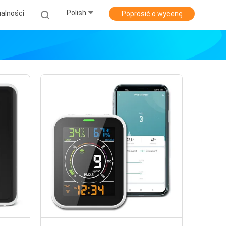
Polish
alności
Poprosić o wycenę