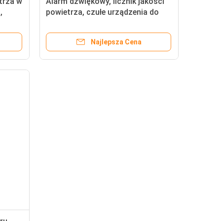
trza w
Alarm dźwiękowy, licznik jakości
,
powietrza, czułe urządzenia do
monitorowania emisji dwutlenku
węgla
Najlepsza Cena