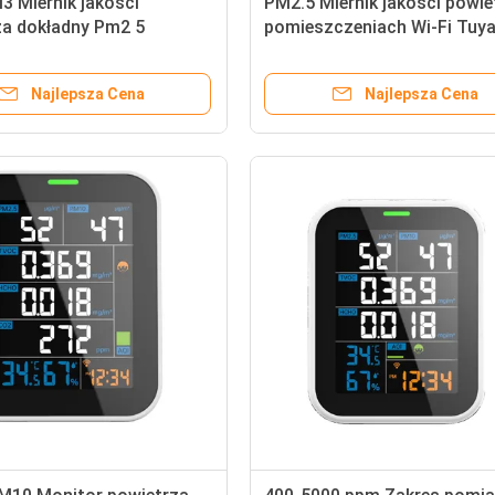
 Miernik jakości
PM2.5 Miernik jakości powie
za dokładny Pm2 5
pomieszczeniach Wi-Fi Tuya
jakości powietrza z
analizator gazu do
em wilgotności
monitorowania wilgotności
Najlepsza Cena
Najlepsza Cena