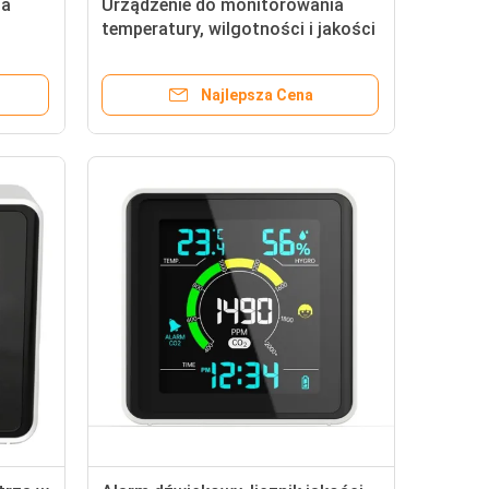
za
Urządzenie do monitorowania
temperatury, wilgotności i jakości
powietrza Przenośny detektor
ppm
PM2.5 do cyfrowego
Najlepsza Cena
wyświetlacza LCD