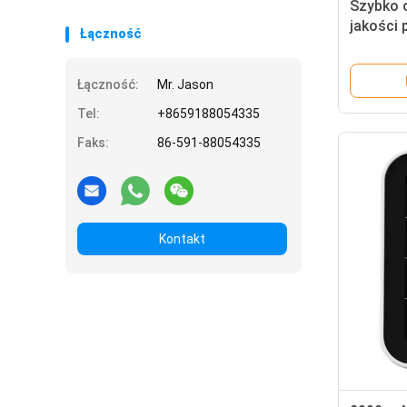
Szybko 
jakości 
Łączność
CO2 Wifi
węgla
Łączność:
Mr. Jason
Tel:
+8659188054335
Faks:
86-591-88054335
Kontakt