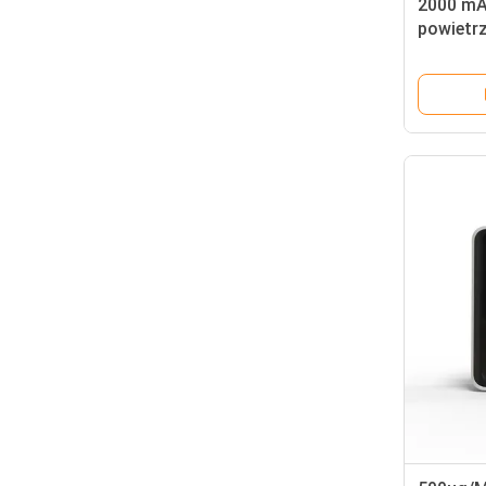
2000 mA
powietr
analizat
powietr