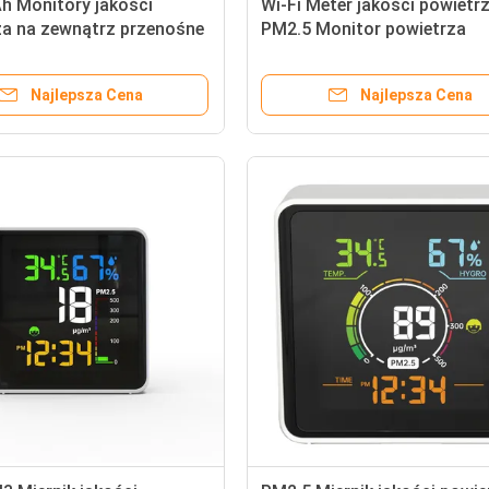
h Monitory jakości
Wi-Fi Meter jakości powietr
za na zewnątrz przenośne
PM2.5 Monitor powietrza
ory gazu dla liczników
wewnętrznego Temperatura
za
wilgotność 400ppm - 5000
Najlepsza Cena
Najlepsza Cena