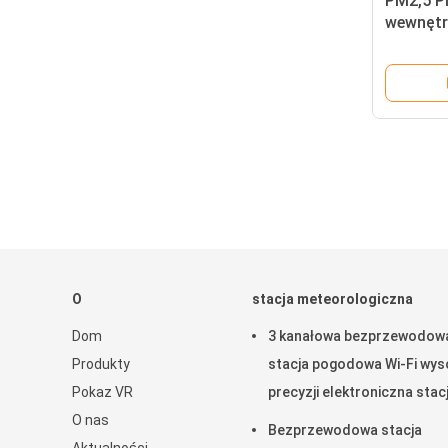
PM2,5 P
wewnęt
Miernik 
O
stacja meteorologiczna
Dom
3 kanałowa bezprzewodow
Produkty
stacja pogodowa Wi-Fi wyso
Pokaz VR
precyzji elektroniczna stac
O nas
pogodowa z ekranem
Bezprzewodowa stacja