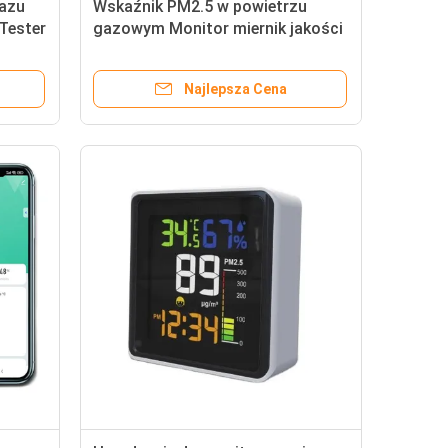
gazu
Wskaźnik PM2.5 w powietrzu
Tester
gazowym Monitor miernik jakości
M3
powietrza z przyciskiem
dotykowym 0 ~ 999ug/M3
Najlepsza Cena