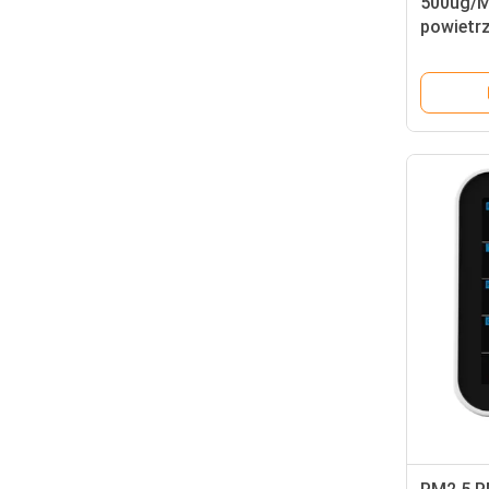
500ug/M3
powietr
Monitor 
czujniki