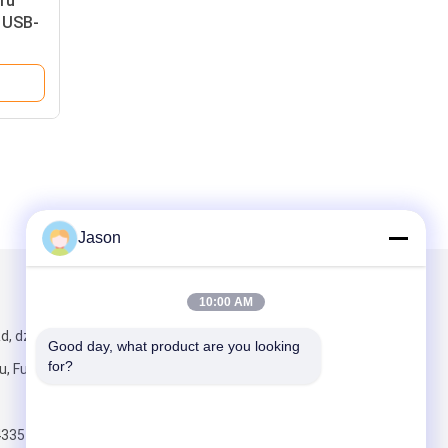
ru
a USB-
 TVOC
Jason
Napisz do nas
10:00 AM
d, dzielnica
Good day, what product are you looking 
for?
 Fujian, Chiny,
4335