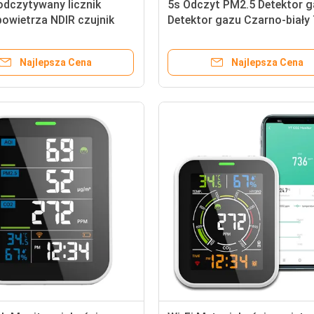
odczytywany licznik
5s Odczyt PM2.5 Detektor 
powietrza NDIR czujnik
Detektor gazu Czarno-biały 
 Detektor dwutlenku
jakości powietrza 0-500ug/
Najlepsza Cena
Najlepsza Cena