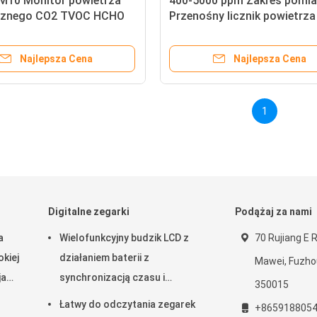
M10 Monitor powietrza
400-5000 ppm Zakres pomia
rznego CO2 TVOC HCHO
Przenośny licznik powietrz
cząstek w powietrzu
C PM2.5 Monitor PM10 AQI
HCHO
Najlepsza Cena
Najlepsza Cena
1
Digitalne zegarki
Podążaj za nami
a
Wielofunkcyjny budzik LCD z
70 Rujiang E R
kiej
działaniem baterii z
Mawei, Fuzhou,
ja
synchronizacją czasu i
350015
temperatury RC
Łatwy do odczytania zegarek
+865918805