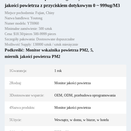
jakości powietrza z przyciskiem dotykowym 0 ~ 999ug/M3
Miejsce pochodzenia: Fujian, Chiny
Nazwa handlowa: Youtong
Numer modelu: YT6960
Minimalne zamówienie: 500 sztuk
Cena: $18.50/pieces 500-9999 pieces
Szczegóły pakowania: Dostosowane dopuszczalne
Możliwość Supply: 130000 sztuk / sztuk miesięcznie
Podkreślić:
Monitor wskaźnika powietrza PM2
,
5
,
miernik jakości powietrza PM2
1Gwarancja:
1 rok
2Rodzaj:
Monitor jakości powietrza
3Dostosowane wsparcie:
OEM, ODM, przebudowa oprogramowania
4Nazwa produktu:
Monitor jakości powietrza
5Użycie:
Wewnątrz, w domu, w biurze, w hotelu