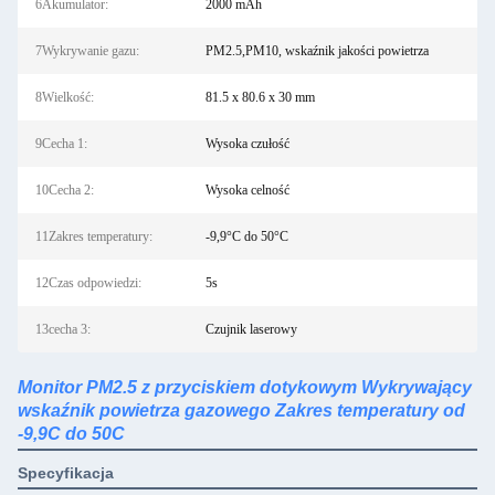
6Akumulator:
2000 mAh
7Wykrywanie gazu:
PM2.5,PM10, wskaźnik jakości powietrza
8Wielkość:
81.5 x 80.6 x 30 mm
9Cecha 1:
Wysoka czułość
10Cecha 2:
Wysoka celność
11Zakres temperatury:
-9,9°C do 50°C
12Czas odpowiedzi:
5s
13cecha 3:
Czujnik laserowy
Monitor PM2.5 z przyciskiem dotykowym Wykrywający
wskaźnik powietrza gazowego Zakres temperatury od
-9,9C do 50C
Specyfikacja