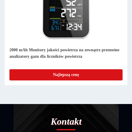
Wi-Fi Meter jakości powietrza PM2.5 Monitor powietrza
wewnętrznego Temperatura wilgotność 400ppm - 5000ppm
Najlepszą cenę
Kontakt