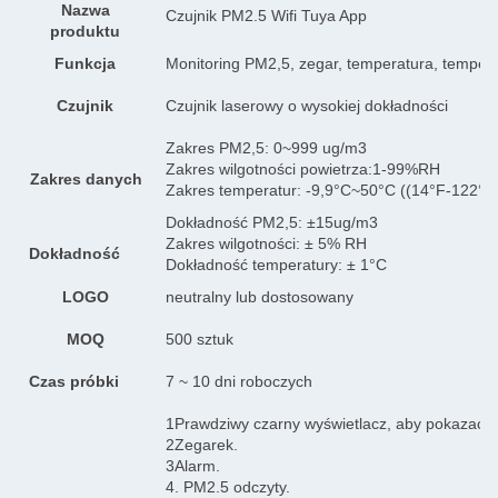
Nazwa
Czujnik PM2.5 Wifi Tuya App
produktu
Funkcja
Monitoring PM2,5, zegar, temperatura, tempera
Czujnik
Czujnik laserowy o wysokiej dokładności
Zakres PM2,5: 0~999 ug/m3
Zakres wilgotności powietrza:1-99%RH
Zakres danych
Zakres temperatur: -9,9°C~50°C ((14°F-122°F
Dokładność PM2,5: ±15ug/m3
Zakres wilgotności: ± 5% RH
Dokładność
Dokładność temperatury: ± 1°C
LOGO
neutralny lub dostosowany
MOQ
500 sztuk
Czas próbki
7 ~ 10 dni roboczych
1Prawdziwy czarny wyświetlacz, aby pokazać c
2Zegarek.
3Alarm.
4. PM2.5 odczyty.