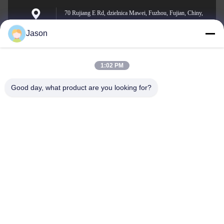
70 Rujiang E Rd, dzielnica Mawei, Fuzhou, Fujian, Chiny,
350015
Adres
Jason
1:02 PM
youtongsales@gmail.com
Wiadomość
Good day, what product are you looking for?
elektroniczna
0086-591-88054335
Telefon
Fujian Youtong Industries Co., Ltd.