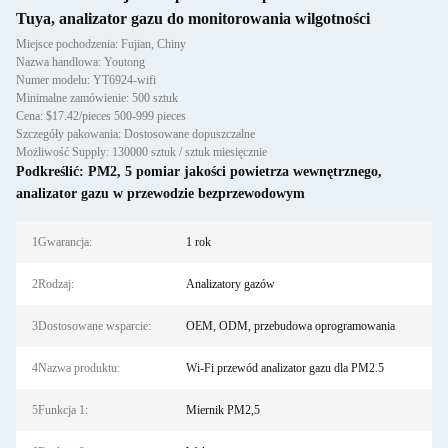
Tuya, analizator gazu do monitorowania wilgotności
Miejsce pochodzenia: Fujian, Chiny
Nazwa handlowa: Youtong
Numer modelu: YT6924-wifi
Minimalne zamówienie: 500 sztuk
Cena: $17.42/pieces 500-999 pieces
Szczegóły pakowania: Dostosowane dopuszczalne
Możliwość Supply: 130000 sztuk / sztuk miesięcznie
Podkreślić:
PM2
,
5 pomiar jakości powietrza wewnętrznego
,
analizator gazu w przewodzie bezprzewodowym
1Gwarancja:
1 rok
2Rodzaj:
Analizatory gazów
3Dostosowane wsparcie:
OEM, ODM, przebudowa oprogramowania
4Nazwa produktu:
Wi-Fi przewód analizator gazu dla PM2.5
5Funkcja 1:
Miernik PM2,5