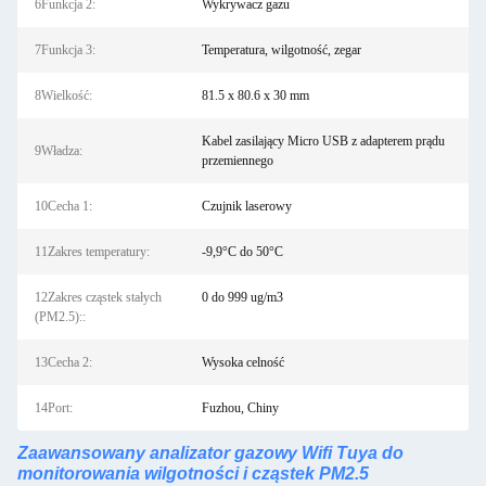
6Funkcja 2:
Wykrywacz gazu
7Funkcja 3:
Temperatura, wilgotność, zegar
8Wielkość:
81.5 x 80.6 x 30 mm
Kabel zasilający Micro USB z adapterem prądu
9Władza:
przemiennego
10Cecha 1:
Czujnik laserowy
11Zakres temperatury:
-9,9°C do 50°C
12Zakres cząstek stałych
0 do 999 ug/m3
(PM2.5)::
13Cecha 2:
Wysoka celność
14Port:
Fuzhou, Chiny
Zaawansowany analizator gazowy Wifi Tuya do
monitorowania wilgotności i cząstek PM2.5