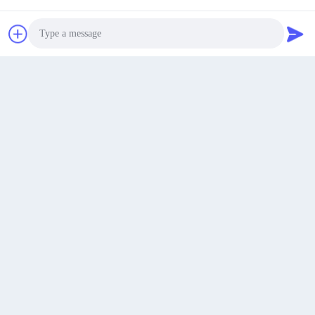
Najlepszą cenę
Rozmawiaj teraz.
Rozmawiaj teraz.
Photo
Video Call
Audio Call