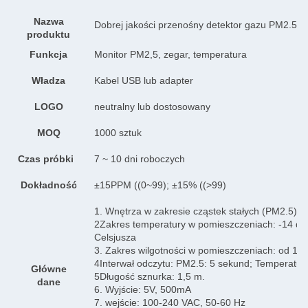
Nazwa
Dobrej jakości przenośny detektor gazu PM2.5 Wi
produktu
Funkcja
Monitor PM2,5, zegar, temperatura
Władza
Kabel USB lub adapter
LOGO
neutralny lub dostosowany
MOQ
1000 sztuk
Czas próbki
7 ~ 10 dni roboczych
Dokładność
±15PPM ((0~99); ±15% ((>99)
1. Wnętrza w zakresie cząstek stałych (PM2.5): 
2Zakres temperatury w pomieszczeniach: -14 do 1
Celsjusza
3. Zakres wilgotności w pomieszczeniach: od 1
4Interwał odczytu: PM2.5: 5 sekund; Temperatur
Główne
5Długość sznurka: 1,5 m.
dane
6. Wyjście: 5V, 500mA
7. wejście: 100-240 VAC, 50-60 Hz