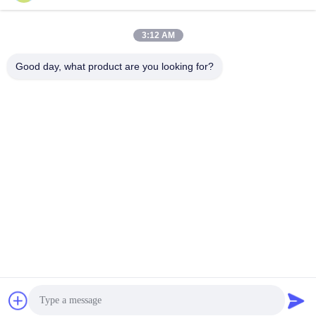
3:12 AM
youtongsales@gmail.com
Wiadomość
Good day, what product are you looking for?
elektroniczna
0086-591-88054335
Telefon
Fujian Youtong Industries Co., Ltd.
Rozmawiaj teraz.
Fujian Youtong Industries Co., Ltd.