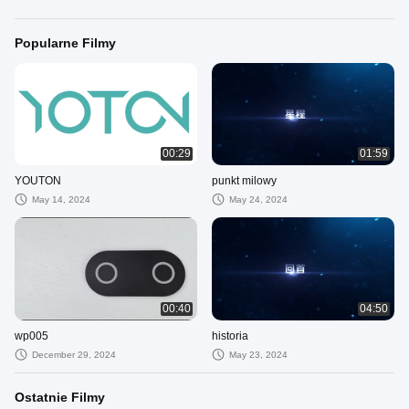
Popularne Filmy
00:29
01:59
YOUTON
punkt milowy
May 14, 2024
May 24, 2024
00:40
04:50
wp005
historia
December 29, 2024
May 23, 2024
Ostatnie Filmy