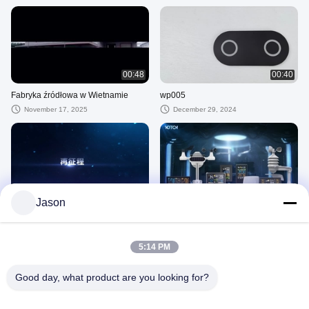
00:48
00:40
Fabryka źródłowa w Wietnamie
wp005
November 17, 2025
December 29, 2024
00:40
01:10
Jason
Przyszły
stacja meteorologiczna
November 28, 2024
November 28, 2024
5:14 PM
Inne Filmy
Good day, what product are you looking for?