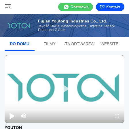
Rozmowa
Kontakt
Fujian Youtong Industries Co., Ltd.
Jakość Stacja Meteorologiczna, Digitalne Zegarki
Producent Z Chin
DO DOMU
FILMY
LISTA ODTWARZANIA
WEBSITE
YOUTON