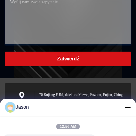
Zatwierdź
70 Rujiang E Rd, dzielnica Mawei, Fuzhou, Fujian, Chiny,
350015
Adres
Jason
12:56 AM
youtongsales@gmail.com