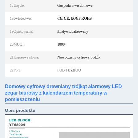
17Użycie:
Gospodarstwo domowe
18świadectwo:
CE.
CE.
ROHS
ROHS
19Opakowanie:
Zindywidualizowany
20MOQ:
1000
21Kluczowe słowa:
Nowoczesny cyfrowy budzik
22Port:
FOB FUZHOU
Domowy cyfrowy drewniany trójkąt alarmowy LED
zegar biurowy z kalendarzem temperatury w
pomieszczeniu
Opis produktu