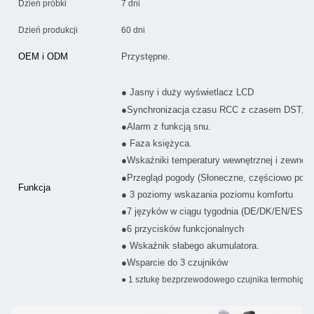
Dzień próbki
7 dni
Dzień produkcji
60 dni
OEM i ODM
Przystępne.
● Jasny i duży wyświetlacz LCD
●Synchronizacja czasu RCC z czasem DST, 
●Alarm z funkcją snu.
● Faza księżyca.
●Wskaźniki temperatury wewnętrznej i zewnętrzn
●Przegląd pogody (Słoneczne, częściowo poc
Funkcja
● 3 poziomy wskazania poziomu komfortu
●7 języków w ciągu tygodnia (DE/DK/EN/ES/FR
●6 przycisków funkcjonalnych
● Wskaźnik słabego akumulatora.
●Wsparcie do 3 czujników
● 1 sztukę bezprzewodowego czujnika termohigro