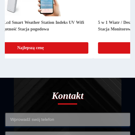
5 w 1 Wiatr / Deszcz / Inteligentna Stacja Meteorologiczna /
Stacja Monitorowania Pogody / Faza Księżyca
Najlepszą cenę
Kontakt