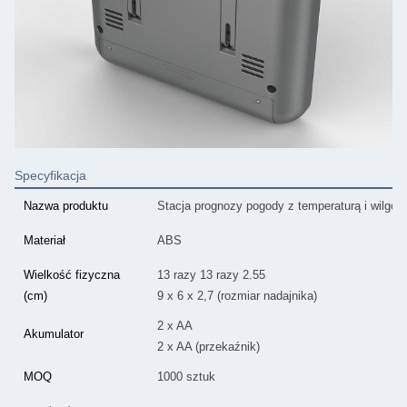
Specyfikacja
Nazwa produktu
Stacja prognozy pogody z temperaturą i wilgot
Materiał
ABS
Wielkość fizyczna
13 razy 13 razy 2.55
(cm)
9 x 6 x 2,7 (rozmiar nadajnika)
2 x AA
Akumulator
2 x AA (przekaźnik)
MOQ
1000 sztuk