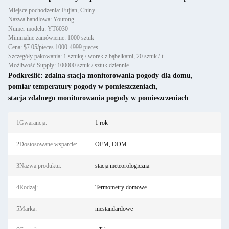
Miejsce pochodzenia: Fujian, Chiny
Nazwa handlowa: Youtong
Numer modelu: YT6030
Minimalne zamówienie: 1000 sztuk
Cena: $7.05/pieces 1000-4999 pieces
Szczegóły pakowania: 1 sztukę / worek z bąbelkami, 20 sztuk / t
Możliwość Supply: 100000 sztuk / sztuk dziennie
Podkreślić:
zdalna stacja monitorowania pogody dla domu
,
pomiar temperatury pogody w pomieszczeniach
,
stacja zdalnego monitorowania pogody w pomieszczeniach
1Gwarancja:
1 rok
2Dostosowane wsparcie:
OEM, ODM
3Nazwa produktu:
stacja meteorologiczna
4Rodzaj:
Termometry domowe
5Marka:
niestandardowe