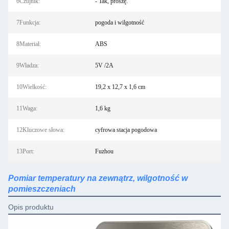
6Czujnik:
- Tak, proszę.
7Funkcja:
pogoda i wilgotność
8Materiał:
ABS
9Władza:
5V /2A
10Wielkość:
19,2 x 12,7 x 1,6 cm
11Waga:
1,6 kg
12Kluczowe słowa:
cyfrowa stacja pogodowa
13Port:
Fuzhou
Pomiar temperatury na zewnątrz, wilgotność w
pomieszczeniach
Opis produktu