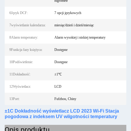
higrometr
6Język DCF:
7 opcji językowych
7wyświetlanie kalendarza:
miesiąc/dzień i dzień/miesiąc
8Alarm temperatury:
Alarm wysokiej i niskiej temperatury
9Funkcja fazy księżyca:
Dostępne
10Podświetlenie:
Dostępne
11Dokładność:
±1℃
12Wyświetlacz:
LCD
13Port:
Fufzhou, Chiny
±1C Dokładność wyświetlacz LCD 2023 Wi-Fi Stacja
pogodowa z indeksem UV wilgotności temperatury
Opis produktu