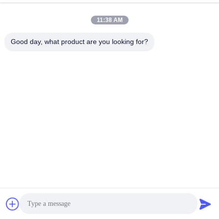
11:38 AM
youtongsales@gmail.com
Wiadomość
Good day, what product are you looking for?
elektroniczna
0086-591-88054335
Telefon
Fujian Youtong Industries Co., Ltd.
Najlepszą cenę
Rozmawiaj teraz.
Rozmawiaj teraz.
Fujian Youtong Industries Co., Ltd.