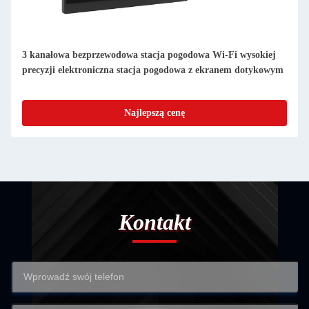
ABS bezprzewodowy termometr wewnętrzny i zewnętrzny
Anemometr cyfrowy
Najlepszą cenę
Kontakt