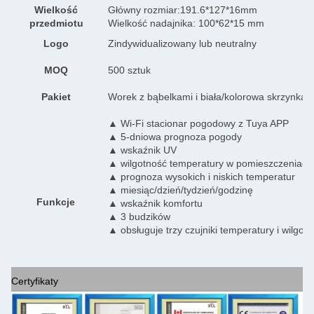
Wielkość
Główny rozmiar:191.6*127*16mm
przedmiotu
Wielkość nadajnika: 100*62*15 mm
Logo
Zindywidualizowany lub neutralny
MOQ
500 sztuk
Pakiet
Worek z bąbelkami i biała/kolorowa skrzynka
▲ Wi-Fi stacionar pogodowy z Tuya APP
▲ 5-dniowa prognoza pogody
▲ wskaźnik UV
▲ wilgotność temperatury w pomieszczeniach 
▲ prognoza wysokich i niskich temperatur
▲ miesiąc/dzień/tydzień/godzinę
Funkcje
▲ wskaźnik komfortu
▲ 3 budzików
▲ obsługuje trzy czujniki temperatury i wilgot
Certyfikaty