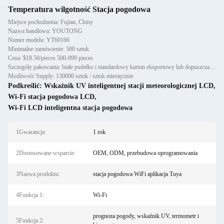
Temperatura wilgotność Stacja pogodowa
Miejsce pochodzenia: Fujian, Chiny
Nazwa handlowa: YOUTONG
Numer modelu: YT60166
Minimalne zamówienie: 500 sztuk
Cena: $18.50/pieces 500-999 pieces
Szczegóły pakowania: białe pudełko i standardowy karton eksportowy lub dopuszczalne niestandardowe opakowanie
Możliwość Supply: 130000 sztuk / sztuk miesięcznie
Podkreślić:
Wskaźnik UV inteligentnej stacji meteorologicznej LCD
,
Wi-Fi stacja pogodowa LCD
,
Wi-Fi LCD inteligentna stacja pogodowa
1Gwarancja:
1 rok
2Dostosowane wsparcie:
OEM, ODM, przebudowa oprogramowania
3Nazwa produktu:
stacja pogodowa WiFi aplikacja Tuya
4Funkcja 1:
Wi-Fi
prognoza pogody, wskaźnik UV, termometr i
5Funkcja 2: