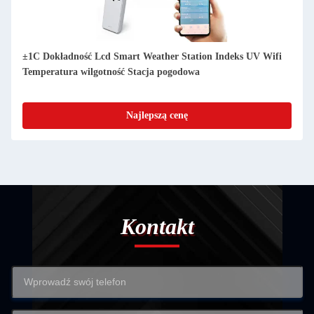
5 w 1 Wiatr / Deszcz / Inteligentna Stacja Meteorologiczna /
Stacja Monitorowania Pogody / Faza Księżyca
Najlepszą cenę
Kontakt