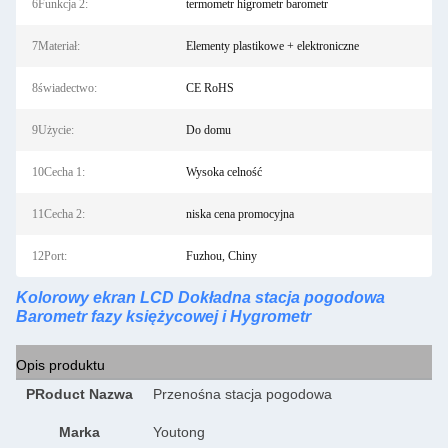
6Funkcja 2:
termometr higrometr barometr
7Materiał:
Elementy plastikowe + elektroniczne
8świadectwo:
CE RoHS
9Użycie:
Do domu
10Cecha 1:
Wysoka celność
11Cecha 2:
niska cena promocyjna
12Port:
Fuzhou, Chiny
Kolorowy ekran LCD Dokładna stacja pogodowa
Barometr fazy księżycowej i Hygrometr
Opis produktu
P
Roduct Nazwa
Przenośna stacja pogodowa
Marka
Youtong