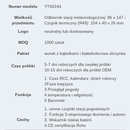
Numer modelu
YT60244
Wielkość
Odbiornik stacji meteorologicznej: 86 x 147 x
przedmiotu
Czujnik termiczny (R49): 104 x 40 x 26 mm
Logo
neutralny lub dostosowany
MOQ
1000 sztuk
Pakiet
worek z bąbelkami i biała/kolorowa skrzynka
5-7 dni roboczych dla zwykłej próbki
Czas próbki
10-15 dni roboczych dla próbki OEM
1. Czas RCC, kalendarz, dzień roboczy
2Faza księżyca
3.Przegląd pogody
Funkcja
4.temperatura i wilgotność
5 Barometr
1. cenne czujniki stacji pogodowych
2. Funkcja 3-stopniowego tłumienia i automaty
Cechy
3. Wskaźnik niskiej baterii
4.CE certyfikacja Rohs