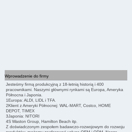
Wprowadzenie do firmy
Jesteśmy firmą produkcyjną z 18-letnią historią i 400 
pracownikami. Naszymi głównymi rynkami są Europa, Ameryka 
Północna i Japonia.
1Europa: ALDI, LIDL i TFA.
2Klient z Ameryki Północnej: WAL-MART, Costco, HOME 
DEPOT, TIMEX
3Japonia: NITORI
4S Waston Group, Hamilton Beach itp.
Z doświadczonym zespołem badawczo-rozwojowym do rozwoju 
produktów, możemy zaoferować usługę OEM i ODM. Nasze 