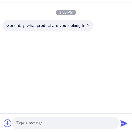
1:58 PM
youtongsales@gmail.com
Wiadomość
Good day, what product are you looking for?
elektroniczna
0086-591-88054335
Telefon
Fujian Youtong Industries Co., Ltd.
Najlepszą cenę
Rozmawiaj teraz.
Rozmawiaj teraz.
Fujian Youtong Industries Co., Ltd.