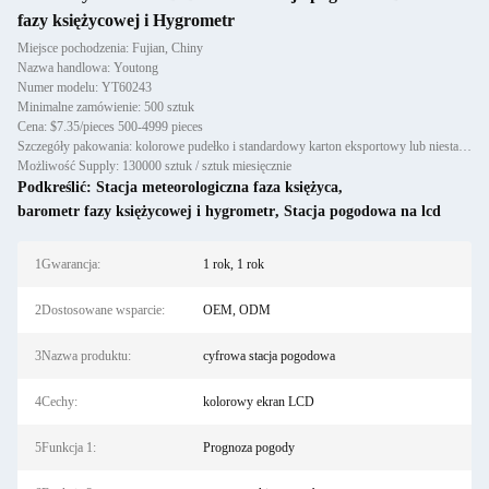
fazy księżycowej i Hygrometr
Miejsce pochodzenia: Fujian, Chiny
Nazwa handlowa: Youtong
Numer modelu: YT60243
Minimalne zamówienie: 500 sztuk
Cena: $7.35/pieces 500-4999 pieces
Szczegóły pakowania: kolorowe pudełko i standardowy karton eksportowy lub niestandardowe opakowanie
Możliwość Supply: 130000 sztuk / sztuk miesięcznie
Podkreślić:
Stacja meteorologiczna faza księżyca
,
barometr fazy księżycowej i hygrometr
,
Stacja pogodowa na lcd
1Gwarancja:
1 rok, 1 rok
2Dostosowane wsparcie:
OEM, ODM
3Nazwa produktu:
cyfrowa stacja pogodowa
4Cechy:
kolorowy ekran LCD
5Funkcja 1:
Prognoza pogody