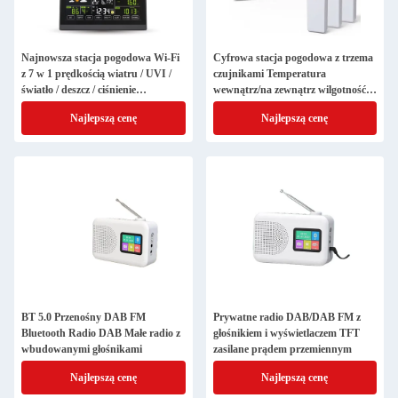
Najnowsza stacja pogodowa Wi-Fi
Cyfrowa stacja pogodowa z trzema
z 7 w 1 prędkością wiatru / UVI /
czujnikami Temperatura
światło / deszcz / ciśnienie
wewnątrz/na zewnątrz wilgotność
barometryczne prognoza pogody
Prognoza pogody
Najlepszą cenę
Najlepszą cenę
BT 5.0 Przenośny DAB FM
Prywatne radio DAB/DAB FM z
Bluetooth Radio DAB Małe radio z
głośnikiem i wyświetlaczem TFT
wbudowanymi głośnikami
zasilane prądem przemiennym
Najlepszą cenę
Najlepszą cenę