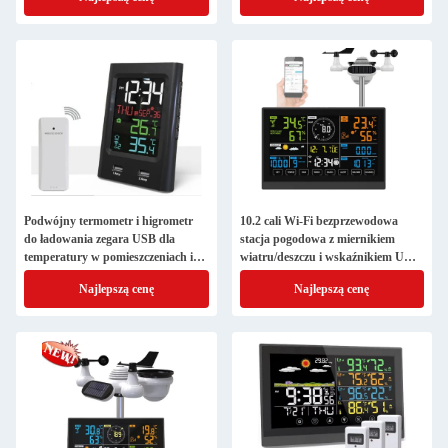
Podwójny termometr i higrometr
10.2 cali Wi-Fi bezprzewodowa
do ładowania zegara USB dla
stacja pogodowa z miernikiem
temperatury w pomieszczeniach i
wiatru/deszczu i wskaźnikiem UV
wilgotności na zewnątrz
Model 2024
Najlepszą cenę
Najlepszą cenę