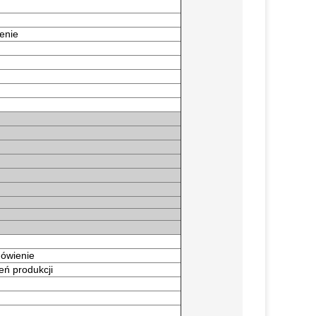
enie
mówienie
eń produkcji