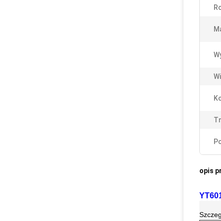
Ro
Ma
Wy
Wi
Ko
Tr
Po
opis p
YT601
Szczeg