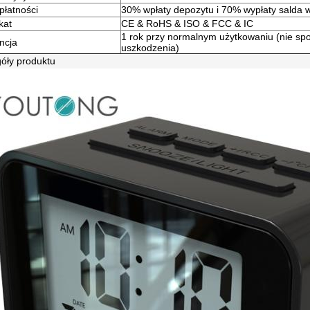
płatności
30% wpłaty depozytu i 70% wypłaty salda w
kat
CE & RoHS & ISO & FCC & IC
1 rok przy normalnym użytkowaniu (nie s
ncja
uszkodzenia)
óły produktu