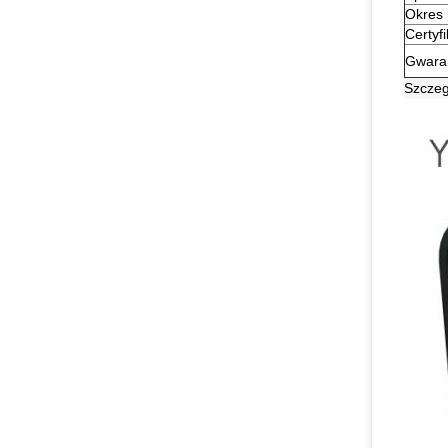
Okres 
Certyfi
Gwara
Szczeg