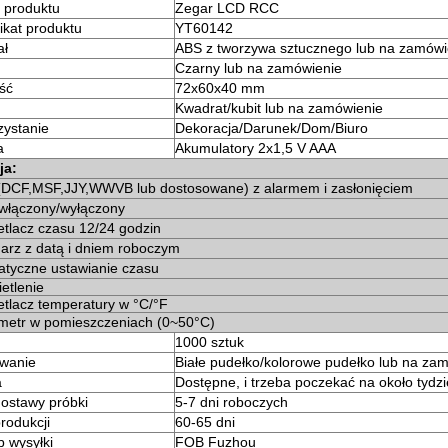
 produktu
Zegar LCD RCC
fikat produktu
YT60142
ał
ABS z tworzywa sztucznego lub na zamówi
Czarny lub na zamówienie
ść
72x60x40 mm
Kwadrat/kubit lub na zamówienie
ystanie
Dekoracja/Darunek/Dom/Biuro
a
Akumulatory 2x1,5 V AAA
ja:
DCF,MSF,JJY,WWVB lub dostosowane) z alarmem i zasłonięciem
włączony/wyłączony
tlacz czasu 12/24 godzin
arz z datą i dniem roboczym
tyczne ustawianie czasu
etlenie
tlacz temperatury w °C/°F
metr w pomieszczeniach (0~50
°C
)
1000 sztuk
wanie
Białe pudełko/kolorowe pudełko lub na za
a
Dostępne, i trzeba poczekać na około tydzi
ostawy próbki
5-7 dni roboczych
rodukcji
60-65 dni
 wysyłki
FOB Fuzhou