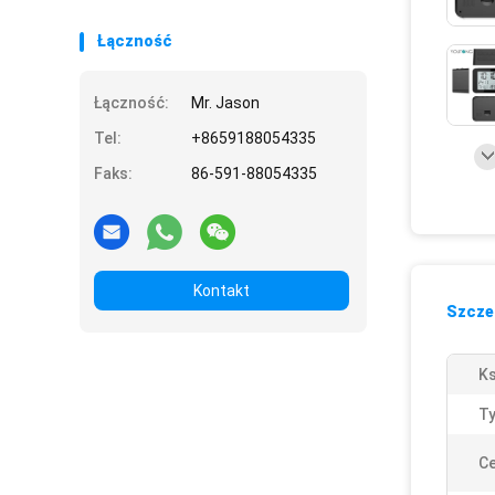
Łączność
Łączność:
Mr. Jason
Tel:
+8659188054335
Faks:
86-591-88054335
Kontakt
Szczeg
Ks
Ty
Ce