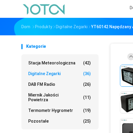
D
Dom
Produkty
Digitalne Zegarki
YT60142 Napędzany A
Kategorie
Stacja Meteorologiczna
(42)
Digitalne Zegarki
(36)
DAB FM Radio
(26)
Miernik Jakości
(11)
Powietrza
Termometr Hygrometr
(19)
Pozostałe
(25)