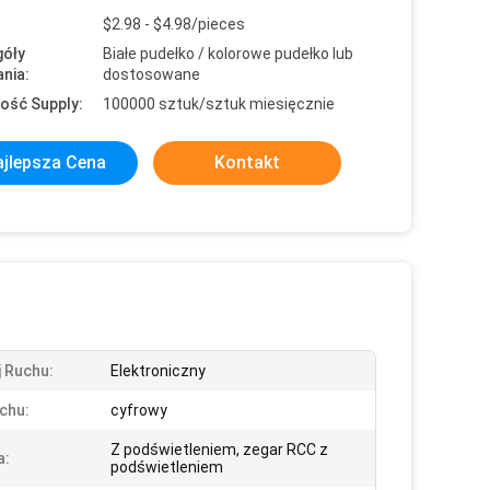
$2.98 - $4.98/pieces
óły
Białe pudełko / kolorowe pudełko lub
nia:
dostosowane
ość Supply:
100000 sztuk/sztuk miesięcznie
jlepsza Cena
Kontakt
 Ruchu:
Elektroniczny
chu:
cyfrowy
Z podświetleniem, zegar RCC z
a:
podświetleniem