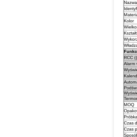
Nazwa
Identy
Materi
Kolor
Wielko
Kształt
Wykorz
Władz
Funkc
RCC ((
Alarm 
Wyświe
Kalend
Automa
Podświ
Wyświe
Termo
MOQ
Opako
Próbk
Czas d
Czas p
Sposób