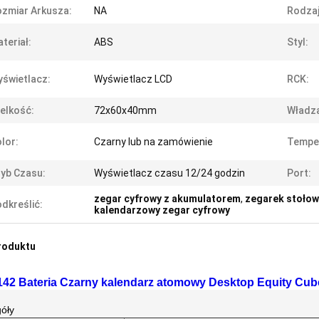
zmiar Arkusza:
NA
Rodzaj
teriał:
ABS
Styl:
świetlacz:
Wyświetlacz LCD
RCK:
elkość:
72x60x40mm
Władz
lor:
Czarny lub na zamówienie
Temper
yb Czasu:
Wyświetlacz czasu 12/24 godzin
Port:
zegar cyfrowy z akumulatorem
,
zegarek stołow
dkreślić:
kalendarzowy zegar cyfrowy
roduktu
42 Bateria Czarny kalendarz atomowy Desktop Equity Cube
óły