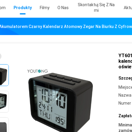
Skontaktuj Się Z Na
om
Produkty
Filmy
O Nas
Aktu
Mi
kumulatorem Czarny Kalendarz Atomowy Zegar Na Biurku Z Cyfrow
YT601
kalen
oświe
Szczeg
Miejsc
Nazwa 
Numer 
Zapłat
Minima
zamówi