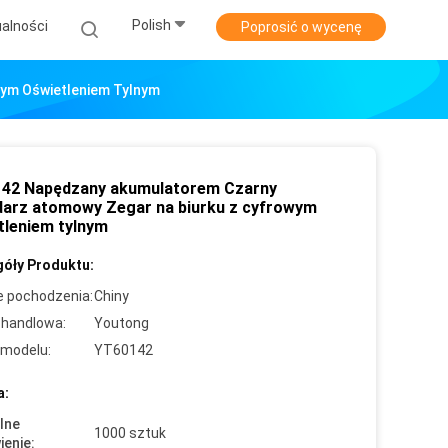
Polish
alności
Poprosić o wycenę
ym Oświetleniem Tylnym
42 Napędzany akumulatorem Czarny
darz atomowy Zegar na biurku z cyfrowym
tleniem tylnym
óły Produktu:
e pochodzenia:
Chiny
handlowa:
Youtong
modelu:
YT60142
a:
lne
1000 sztuk
enie: