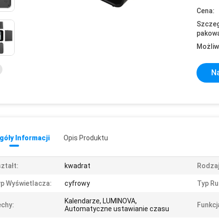
Cena:
Szczeg
pakowa
Możliw
Na
óły Informacji
Opis Produktu
ztałt:
kwadrat
Rodzaj
p Wyświetlacza:
cyfrowy
Typ Ru
Kalendarze, LUMINOVA,
chy:
Funkcj
Automatyczne ustawianie czasu