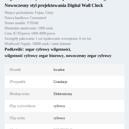
Nowoczesny styl projektowania Digital Wall Clock
Miejsce pochodzenia: Fujian, Chiny
Nazwa handlowa: Customized
Numer modelu: YT6540
Minimalne zamówienie: 1000 sztuk
Cena: $7.85/pieces 1000-4999 pieces
Szczegóły pakowania: 1 szt./opakowanie wewnętrzne, 8 szt./szt
Możliwość Supply: 10000 sztuk / sztuk dziennie
Podkreślić:
zegar cyfrowy wilgotności
,
wilgotność cyfrowy zegar biurowy
,
nowoczesny zegar cyfrowy
1Kształt:
kwadrat
2Przypadek:
Gratulacje
3Rodzaj ruchu:
Elektroniczny
4Typ wyświetlacza:
cyfrowy
5Typ ruchu:
cyfrowy