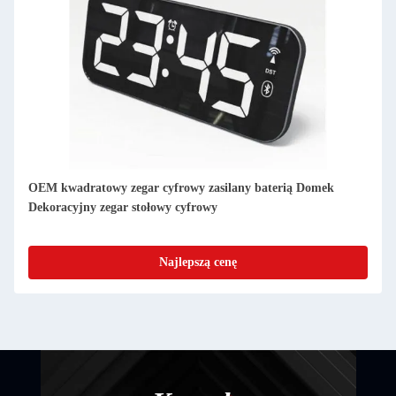
Zastosowany Cienkie Digital Clock Faza księżyca Desktop
Calendar Digital Zegar dzienny
Najlepszą cenę