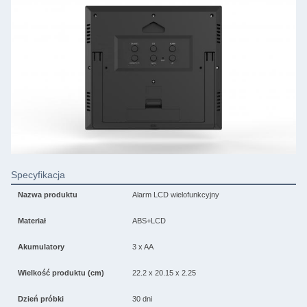
Specyfikacja
Nazwa produktu
Alarm LCD wielofunkcyjny
Materiał
ABS+LCD
Akumulatory
3 x AA
Wielkość produktu (cm)
22.2 x 20.15 x 2.25
Dzień próbki
30 dni