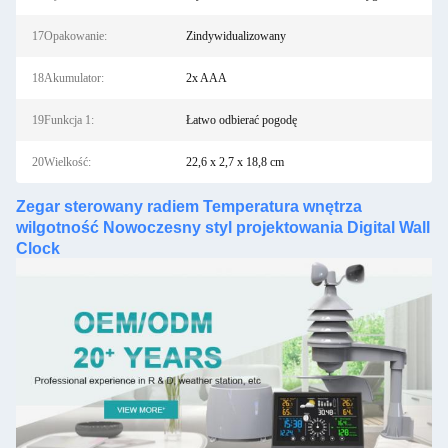
17Opakowanie:
Zindywidualizowany
18Akumulator:
2x AAA
19Funkcja 1:
Łatwo odbierać pogodę
20Wielkość:
22,6 x 2,7 x 18,8 cm
Zegar sterowany radiem Temperatura wnętrza
wilgotność Nowoczesny styl projektowania Digital Wall
Clock