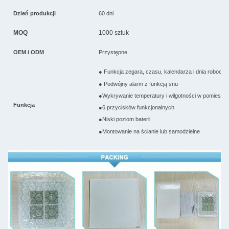
Dzień produkcji
60 dni
MOQ
1000 sztuk
OEM i ODM
Przystępne.
● Funkcja zegara, czasu, kalendarza i dnia robocze
● Podwójny alarm z funkcją snu
●Wykrywanie temperatury i wilgotności w pomieszc
Funkcja
●6 przycisków funkcjonalnych
●Niski poziom baterii
●Montowanie na ścianie lub samodzielne