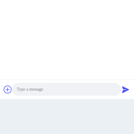
70 Rujiang E Rd, dzielnica Mawei, Fuzhou, Fujian, Chiny,
350015
Adres
youtongsales@gmail.com
Wiadomość
elektroniczna
Najlepszą cenę
Rozmawiaj teraz.
Rozmawiaj teraz.
0086-591-88054335
Telefon
Photo