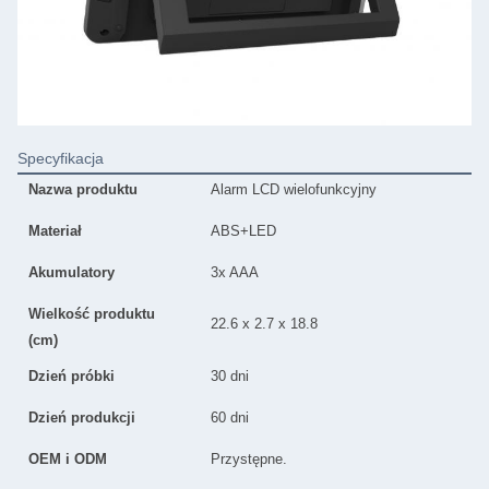
Specyfikacja
Nazwa produktu
Alarm LCD wielofunkcyjny
Materiał
ABS+LED
Akumulatory
3x AAA
Wielkość produktu
22.6 x 2.7 x 18.8
(cm)
Dzień próbki
30 dni
Dzień produkcji
60 dni
OEM i ODM
Przystępne.