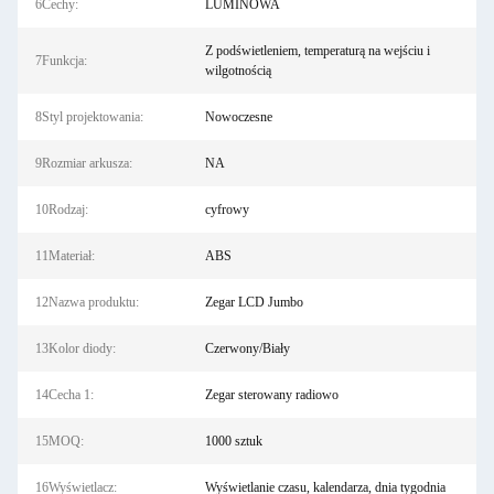
6Cechy:
LUMINOWA
Z podświetleniem, temperaturą na wejściu i
7Funkcja:
wilgotnością
8Styl projektowania:
Nowoczesne
9Rozmiar arkusza:
NA
10Rodzaj:
cyfrowy
11Materiał:
ABS
12Nazwa produktu:
Zegar LCD Jumbo
13Kolor diody:
Czerwony/Biały
14Cecha 1:
Zegar sterowany radiowo
15MOQ:
1000 sztuk
16Wyświetlacz:
Wyświetlanie czasu, kalendarza, dnia tygodnia