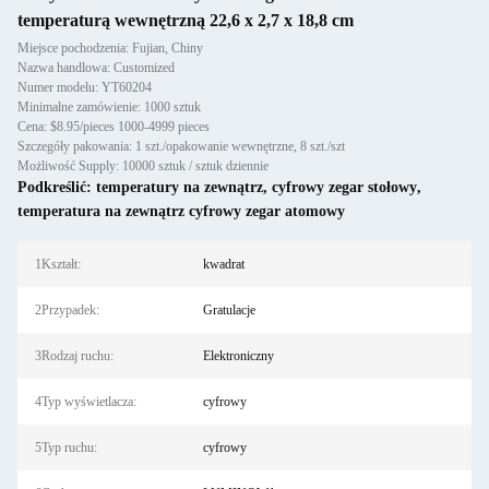
temperaturą wewnętrzną 22,6 x 2,7 x 18,8 cm
Miejsce pochodzenia: Fujian, Chiny
Nazwa handlowa: Customized
Numer modelu: YT60204
Minimalne zamówienie: 1000 sztuk
Cena: $8.95/pieces 1000-4999 pieces
Szczegóły pakowania: 1 szt./opakowanie wewnętrzne, 8 szt./szt
Możliwość Supply: 10000 sztuk / sztuk dziennie
Podkreślić:
temperatury na zewnątrz
,
cyfrowy zegar stołowy
,
temperatura na zewnątrz cyfrowy zegar atomowy
1Kształt:
kwadrat
2Przypadek:
Gratulacje
3Rodzaj ruchu:
Elektroniczny
4Typ wyświetlacza:
cyfrowy
5Typ ruchu:
cyfrowy