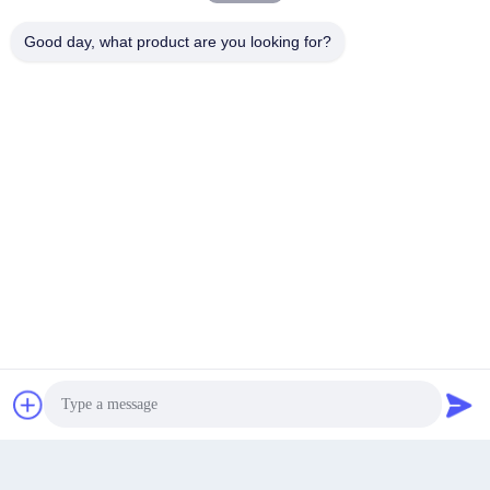
Good day, what product are you looking for?
Tags:
zegar cyfrowy
wyświetlacz zegara cyfrowego
abs cyfrowy zegarek biurowy
Produkty Podobne
Najlepszą cenę
Rozmawiaj teraz.
Rozmawiaj teraz.