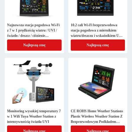
Najnowsza stacja pogodowa Wi-Fi
10.2 cali Wi-Fi bezprzewodowa
z 7 w 1 prędkością wiatru / UVI /
stacja pogodowa z miernikiem
światło / deszcz / ciśnienie
wiatru/deszczu i wskaźnikiem UV
barometryczne prognoza pogody
Model 2024
Najlepszą cenę
Najlepszą cenę
Monitoring wysokiej temperatury 7
CE ROHS Home Weather Stations
w 1 Wifi Tuya Weather Station z
Plastic Wireless Weather Station Z
intensywnością światła UVI
Bezprzewodowym Podkładem
Ładowania
Najlepszą cenę
Najlepszą cenę