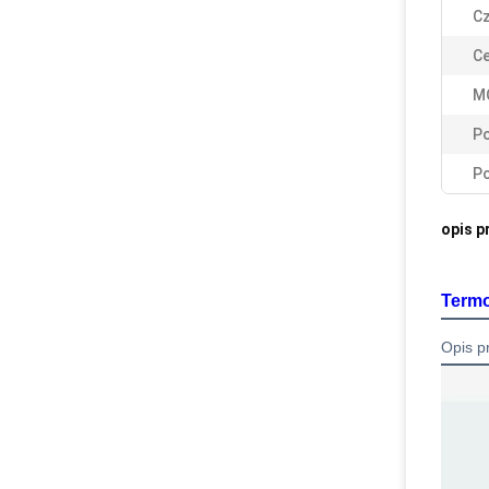
Cz
Ce
M
Po
Po
opis p
Termo
Opis p