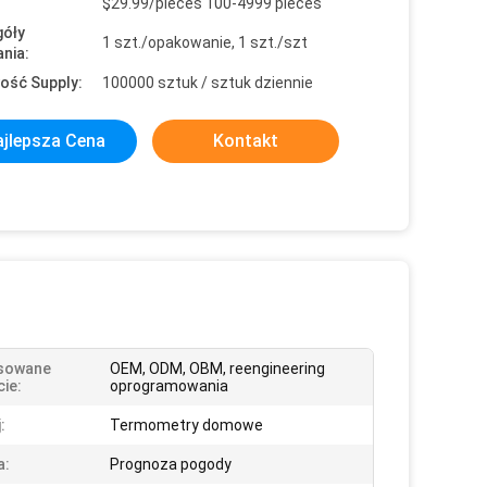
$29.99/pieces 100-4999 pieces
óły
1 szt./opakowanie, 1 szt./szt
nia:
ość Supply:
100000 sztuk / sztuk dziennie
jlepsza Cena
Kontakt
sowane
OEM, ODM, OBM, reengineering
ie:
oprogramowania
:
Termometry domowe
a:
Prognoza pogody