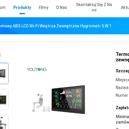
Skontaktuj Się Z Na
om
Produkty
Filmy
O Nas
Aktu
Mi
mowy ABS LCD Wi-Fi Wnętrza Zewnętrzne Hygrometr 5 W 1
Termo
zewnę
Szczeg
Miejsc
Nazwa 
Numer 
Zapłat
Minima
zamówi