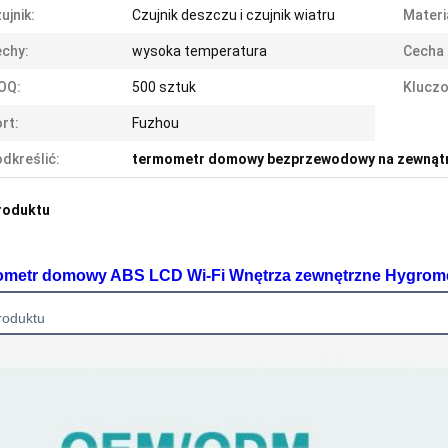
ujnik:
Czujnik deszczu i czujnik wiatru
Materi
chy:
wysoka temperatura
Cecha 
OQ:
500 sztuk
Kluczo
rt:
Fuzhou
dkreślić:
termometr domowy bezprzewodowy na zewnąt
roduktu
metr domowy ABS LCD Wi-Fi Wnętrza zewnętrzne Hygrome
roduktu