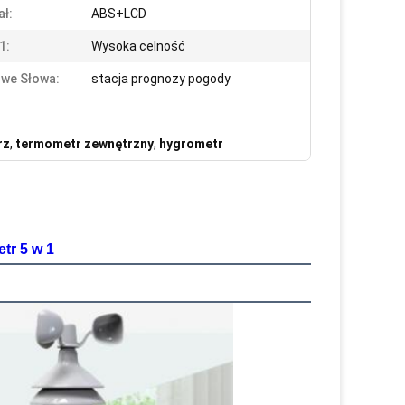
ał:
ABS+LCD
1:
Wysoka celność
we Słowa:
stacja prognozy pogody
rz
,
termometr zewnętrzny
,
hygrometr
tr 5 w 1