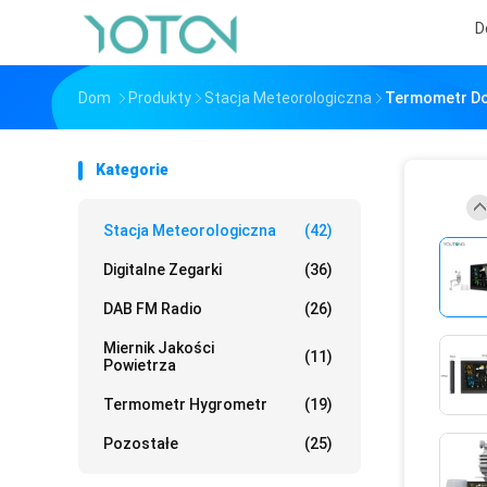
D
Dom
Produkty
Stacja Meteorologiczna
Termometr Do
Kategorie
Stacja Meteorologiczna
(42)
Digitalne Zegarki
(36)
DAB FM Radio
(26)
Miernik Jakości
(11)
Powietrza
Termometr Hygrometr
(19)
Pozostałe
(25)