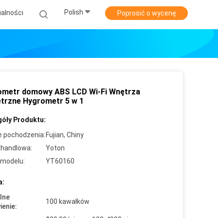
Polish
alności
Poprosić o wycenę
metr domowy ABS LCD Wi-Fi Wnętrza
trzne Hygrometr 5 w 1
óły Produktu:
e pochodzenia:
Fujian, Chiny
handlowa:
Yoton
modelu:
YT60160
a:
lne
100 kawałków
enie: