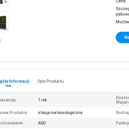
Cena:
Szczeg
pakowa
Możliw
Na
óły Informacji
Opis Produktu
Dosto
arancja:
1 rok
Wsparc
azwa Produktu:
stacja meteorologiczna
Rodzaj
astosowanie:
AGD
Funkcj