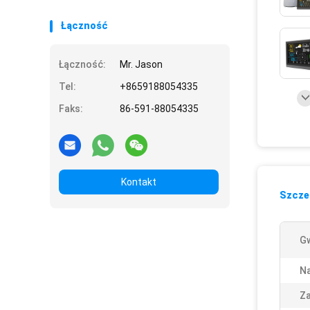
Łączność
Łączność:
Mr. Jason
Tel:
+8659188054335
Faks:
86-591-88054335
Kontakt
Szczeg
Gw
N
Z