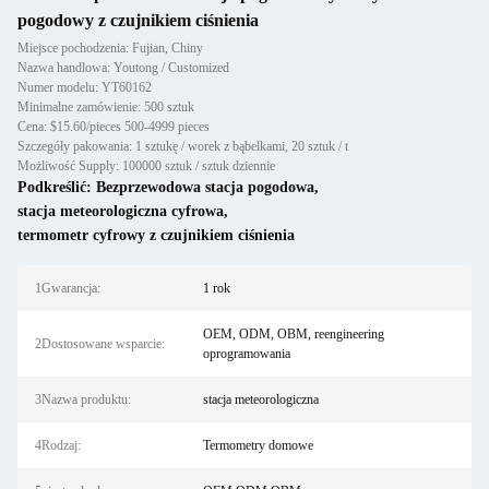
pogodowy z czujnikiem ciśnienia
Miejsce pochodzenia: Fujian, Chiny
Nazwa handlowa: Youtong / Customized
Numer modelu: YT60162
Minimalne zamówienie: 500 sztuk
Cena: $15.60/pieces 500-4999 pieces
Szczegóły pakowania: 1 sztukę / worek z bąbelkami, 20 sztuk / t
Możliwość Supply: 100000 sztuk / sztuk dziennie
Podkreślić:
Bezprzewodowa stacja pogodowa
,
stacja meteorologiczna cyfrowa
,
termometr cyfrowy z czujnikiem ciśnienia
1Gwarancja:
1 rok
OEM, ODM, OBM, reengineering
2Dostosowane wsparcie:
oprogramowania
3Nazwa produktu:
stacja meteorologiczna
4Rodzaj:
Termometry domowe