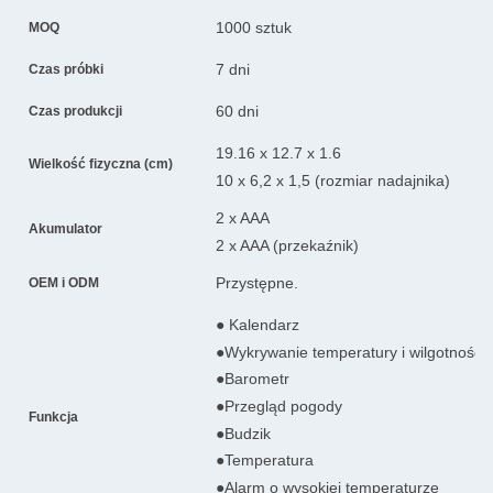
1000 sztuk
MOQ
7 dni
Czas próbki
60 dni
Czas produkcji
19.16 x 12.7 x 1.6
Wielkość fizyczna (cm)
10 x 6,2 x 1,5 (rozmiar nadajnika)
2 x AAA
Akumulator
2 x AAA (przekaźnik)
Przystępne.
OEM i ODM
● Kalendarz
●Wykrywanie temperatury i wilgotności
●Barometr
●Przegląd pogody
Funkcja
●Budzik
●Temperatura
●Alarm o wysokiej temperaturze