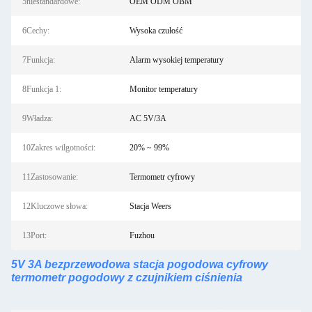
5niestandardowe:
OEM ODM OBM
6Cechy:
Wysoka czułość
7Funkcja:
Alarm wysokiej temperatury
8Funkcja 1:
Monitor temperatury
9Władza:
AC 5V/3A
10Zakres wilgotności:
20% ~ 99%
11Zastosowanie:
Termometr cyfrowy
12Kluczowe słowa:
Stacja Weers
13Port:
Fuzhou
5V 3A bezprzewodowa stacja pogodowa cyfrowy
termometr pogodowy z czujnikiem ciśnienia