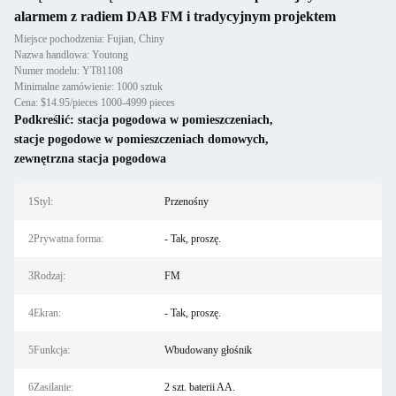
alarmem z radiem DAB FM i tradycyjnym projektem
Miejsce pochodzenia: Fujian, Chiny
Nazwa handlowa: Youtong
Numer modelu: YT81108
Minimalne zamówienie: 1000 sztuk
Cena: $14.95/pieces 1000-4999 pieces
Podkreślić:
stacja pogodowa w pomieszczeniach
,
stacje pogodowe w pomieszczeniach domowych
,
zewnętrzna stacja pogodowa
1Styl:
Przenośny
2Prywatna forma:
- Tak, proszę.
3Rodzaj:
FM
4Ekran:
- Tak, proszę.
5Funkcja:
Wbudowany głośnik
6Zasilanie:
2 szt. baterii AA.