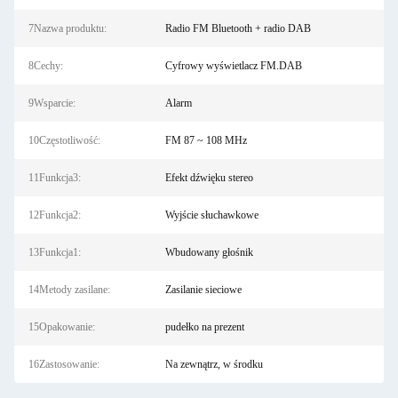
7Nazwa produktu:
Radio FM Bluetooth + radio DAB
8Cechy:
Cyfrowy wyświetlacz FM.DAB
9Wsparcie:
Alarm
10Częstotliwość:
FM 87 ~ 108 MHz
11Funkcja3:
Efekt dźwięku stereo
12Funkcja2:
Wyjście słuchawkowe
13Funkcja1:
Wbudowany głośnik
14Metody zasilane:
Zasilanie sieciowe
15Opakowanie:
pudełko na prezent
16Zastosowanie:
Na zewnątrz, w środku