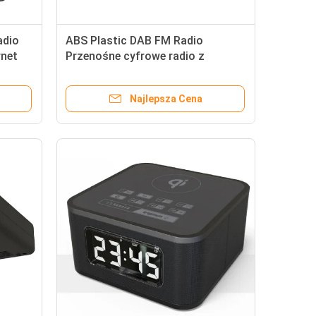
adio
ABS Plastic DAB FM Radio
rnet
Przenośne cyfrowe radio z
wyświetlaczem LCD BT 4.2
26x15x5CM
Najlepsza Cena