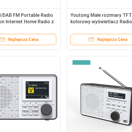
/DAB FM Portable Radio
Youtong Małe rozmiary TFT
on Internet Home Radio z
kolorowy wyświetlacz Radio
th
cyfrowe z Aux Portable DA
FM Radio
Najlepsza Cena
Najlepsza Cena