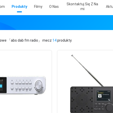
Skontaktuj Się Z Na
om
Produkty
Filmy
O Nas
Aktu
Mi
zowe
「abs dab fm radio」
mecz
14
produkty.