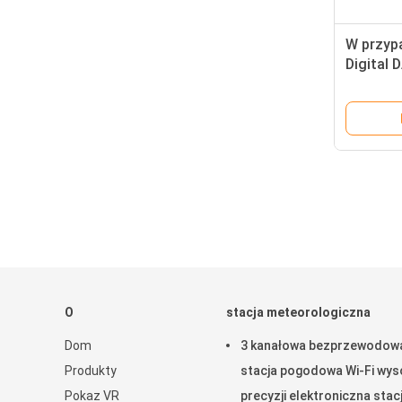
W przyp
Digital 
zegar a
kolorow
O
stacja meteorologiczna
Dom
3 kanałowa bezprzewodow
Produkty
stacja pogodowa Wi-Fi wyso
Pokaz VR
precyzji elektroniczna stac