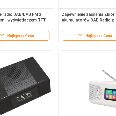
e radio DAB/DAB FM z
Zapewnienie zasilania Zbiór
iem i wyświetlaczem TFT
akumulatorów DAB Radio z
e prądem przemiennym
funkcją BT5.0 i światła noc
Najlepsza Cena
Najlepsza Cena