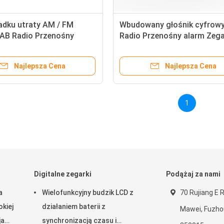
adku utraty AM / FM
Wbudowany głośnik cyfrow
DAB Radio Przenośny
Radio Przenośny alarm Zega
larmowy DAB+ Radio z
DAB+ Radio z monokoloro
ym wyświetlaczem TFT
wyświetlaczem
Najlepsza Cena
Najlepsza Cena
1
Digitalne zegarki
Podążaj za nami
a
Wielofunkcyjny budzik LCD z
70 Rujiang E R
kiej
działaniem baterii z
Mawei, Fuzhou,
ja
synchronizacją czasu i