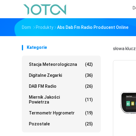
D
Dom
Produkty
Abs Dab Fm Radio Producent Online
Kategorie
słowa kluc
Stacja Meteorologiczna
(42)
Digitalne Zegarki
(36)
DAB FM Radio
(26)
Miernik Jakości
(11)
Powietrza
Termometr Hygrometr
(19)
Pozostałe
(25)