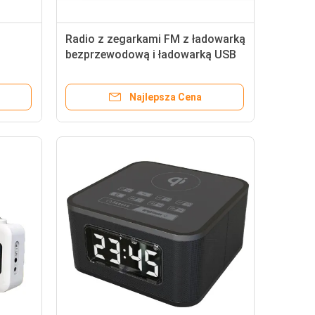
Radio z zegarkami FM z ładowarką
bezprzewodową i ładowarką USB
nego
Czarny lub Produkt dostosowany
Najlepsza Cena