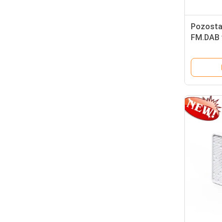
Pozosta
FM.DAB 
wbudowa
dowolny