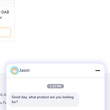
y DAB
r
wym
Jason
Napisz do nas
1:32 PM
d, dzielnica
Good day, what product are you looking 
for?
 Fujian, Chiny,