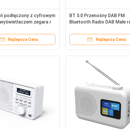
ń podłączony z cyfrowym
BT 5.0 Przenośny DAB FM
wyświetlaczem zegara i
Bluetooth Radio DAB Małe r
nym głośnikiem w
wbudowanymi głośnikami
m miejscu i czasie
Najlepsza Cena
Najlepsza Cena