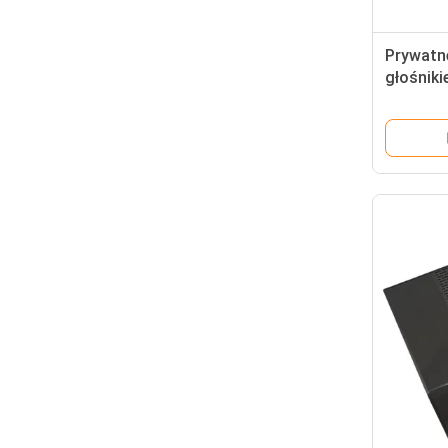
Prywatn
głośnik
zasilan