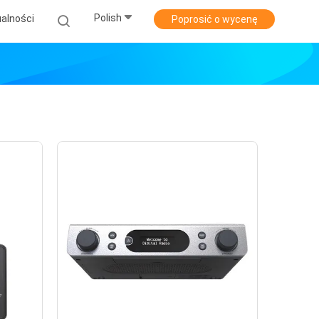
Polish
alności
Poprosić o wycenę