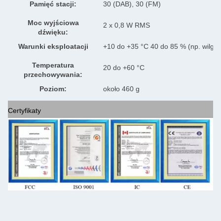
Pamięć stacji:
30 (DAB), 30 (FM)
Moc wyjściowa
2 x 0,8 W RMS
dźwięku:
Warunki eksploatacji
+10 do +35 °C 40 do 85 % (np. wilgot
Temperatura
20 do +60 °C
przechowywania:
Poziom:
około 460 g
Certyfikaty