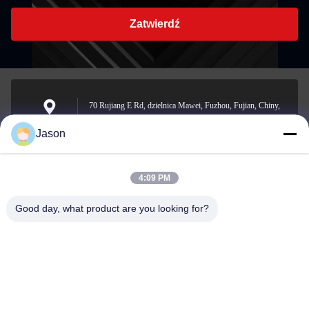
Zatwierdź
70 Rujiang E Rd, dzielnica Mawei, Fuzhou, Fujian, Chiny,
350015
Adres
Jason
4:09 PM
youtongsales@gmail.com
Wiadomość
Good day, what product are you looking for?
elektroniczna
0086-591-88054335
Telefon