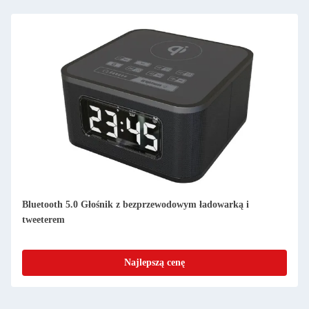
Wyświetlacz TFT DAB FM Radio Portable Home DAB FM
Internet Radio Niski hałas
Najlepszą cenę