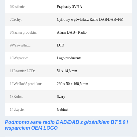
6Zasilanie:
Prąd stały 5V/1A
7Cechy:
Cyfrowy wyświetlacz Radio DAB/DAB+FM
8Nazwa produktu:
Alarm DAB+ Radio
9Wyświetlacz:
LCD
10Wsparcie:
Logo producenta
11Rozmiar LCD:
51 x 14,8 mm
12Wielkość produktu:
260 x 50 x 160,5 mm
13Kolor:
Szary
14Użycie:
Gabinet
Podmontowane radio DAB/DAB z głośnikiem BT 5.0 i
wsparciem OEM LOGO