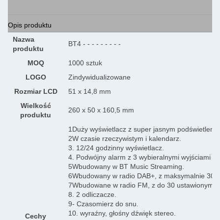
Opis produktu
Nazwa
BT4 - - - - - - - - -
produktu
MOQ
1000 sztuk
LOGO
Zindywidualizowane
Rozmiar LCD
51 x 14,8 mm
Wielkość
260 x 50 x 160,5 mm
produktu
1Duży wyświetlacz z super jasnym podświetleni
2W czasie rzeczywistym i kalendarz.
3. 12/24 godzinny wyświetlacz.
4. Podwójny alarm z 3 wybieralnymi wyjściami 
5Wbudowany w BT Music Streaming.
6Wbudowany w radio DAB+, z maksymalnie 30 us
7Wbudowane w radio FM, z do 30 ustawionymi w
8. 2 odliczacze.
9- Czasomierz do snu.
10. wyraźny, głośny dźwięk stereo.
Cechy