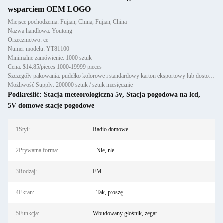
wsparciem OEM LOGO
Miejsce pochodzenia: Fujian, China, Fujian, China
Nazwa handlowa: Youtong
Orzecznictwo: ce
Numer modelu: YT81100
Minimalne zamówienie: 1000 sztuk
Cena: $14.85/pieces 1000-19999 pieces
Szczegóły pakowania: pudełko kolorowe i standardowy karton eksportowy lub dostosowany
Możliwość Supply: 200000 sztuk / sztuk miesięcznie
Podkreślić:
Stacja meteorologiczna 5v
,
Stacja pogodowa na lcd
,
5V domowe stacje pogodowe
1Styl:
Radio domowe
2Prywatna forma:
- Nie, nie.
3Rodzaj:
FM
4Ekran:
- Tak, proszę.
5Funkcja:
Wbudowany głośnik, zegar