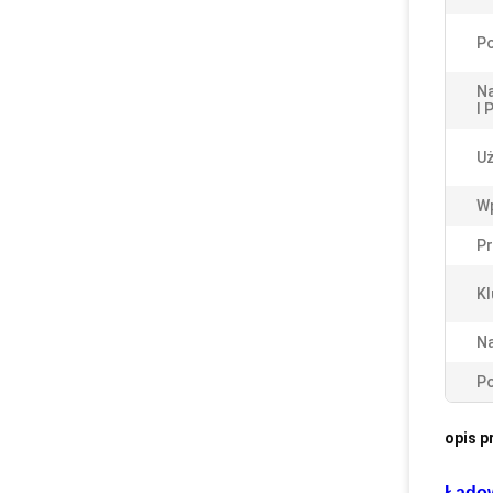
Po
Na
I 
Uż
Wp
Pr
Kl
Na
Po
opis p
Ładow