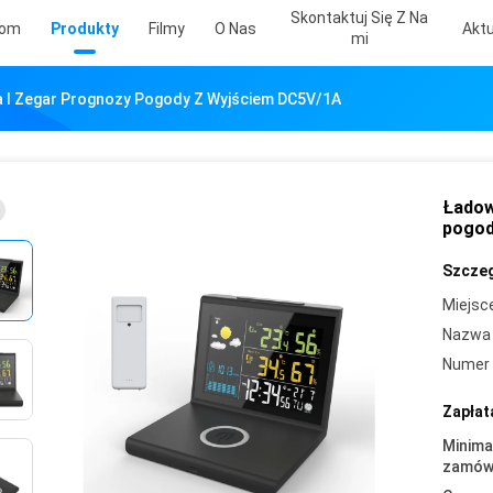
Skontaktuj Się Z Na
om
Produkty
Filmy
O Nas
Aktu
Mi
I Zegar Prognozy Pogody Z Wyjściem DC5V/1A
Ładow
pogod
Szczeg
Miejsc
Nazwa 
Numer 
Zapłat
Minima
zamówi