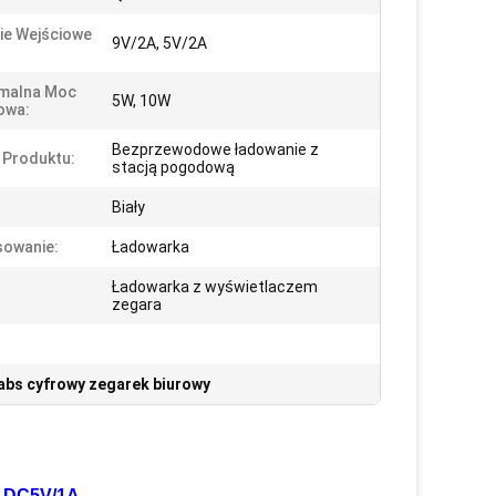
ie Wejściowe
9V/2A, 5V/2A
malna Moc
5W, 10W
owa:
Bezprzewodowe ładowanie z
 Produktu:
stacją pogodową
Biały
sowanie:
Ładowarka
Ładowarka z wyświetlaczem
zegara
abs cyfrowy zegarek biurowy
m DC5V/1A