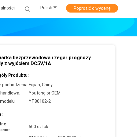
Polish
alności
Poprosić o wycenę
arka bezprzewodowa i zegar prognozy
y z wyjściem DC5V/1A
óły Produktu:
e pochodzenia:
Fujian, Chiny
handlowa:
Youtong or OEM
modelu:
YT80102-2
a:
lne
500 sztuk
enie: