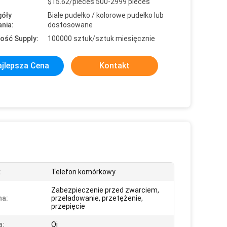
$15.62/pieces 500-2999 pieces
óły
Białe pudełko / kolorowe pudełko lub
nia:
dostosowane
ość Supply:
100000 sztuk/sztuk miesięcznie
jlepsza Cena
Kontakt
:
Telefon komórkowy
Zabezpieczenie przed zwarciem,
na:
przeładowanie, przetężenie,
przepięcie
a:
Qi