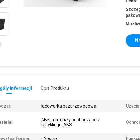
Cena:
Szczeg
pakowa
Możliw
Na
óły Informacji
Opis Produktu
dzaj:
ładowarka bezprzewodowa
Użycie
ABS, materiały pochodzące z
teriał:
Ochro
recyklingu, ABS
ywatna Forma:
- Nie, nie.
Funkcj