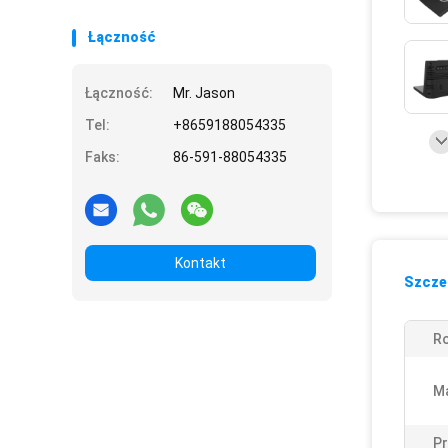
Łączność
Łączność:
Mr. Jason
Tel:
+8659188054335
Faks:
86-591-88054335
Kontakt
Szczeg
Ro
Ma
Pr