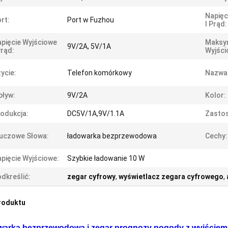
Napięc
rt:
Port w Fuzhou
I Prąd:
pięcie Wyjściowe
Maksy
9V/2A, 5V/1A
Prąd:
Wyjści
ycie:
Telefon komórkowy
Nazwa
ływ:
9V/2A
Kolor:
odukcja:
DC5V/1A,9V/1.1A
Zasto
uczowe Słowa:
ładowarka bezprzewodowa
Cechy:
pięcie Wyjściowe:
Szybkie ładowanie 10 W
dkreślić:
zegar cyfrowy
,
wyświetlacz zegara cyfrowego
,
roduktu
arka bezprzewodowa i zegar prognozy pogody z wyjście