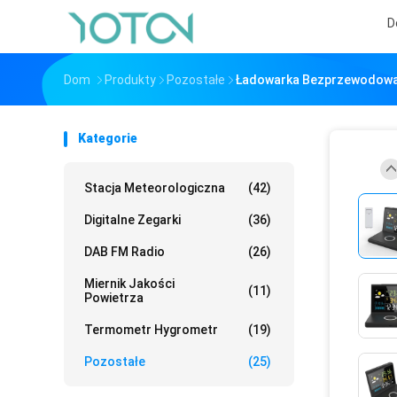
D
Dom
Produkty
Pozostałe
Ładowarka Bezprzewodowa 
Kategorie
Stacja Meteorologiczna
(42)
Digitalne Zegarki
(36)
DAB FM Radio
(26)
Miernik Jakości
(11)
Powietrza
Termometr Hygrometr
(19)
Pozostałe
(25)