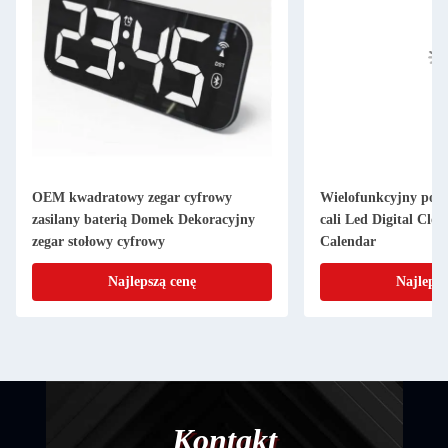
OEM kwadratowy zegar cyfrowy
Wielofunkcyjny pod
zasilany baterią Domek Dekoracyjny
cali Led Digital Clo
zegar stołowy cyfrowy
Calendar
Najlepszą cenę
Najlepsz
Kontakt