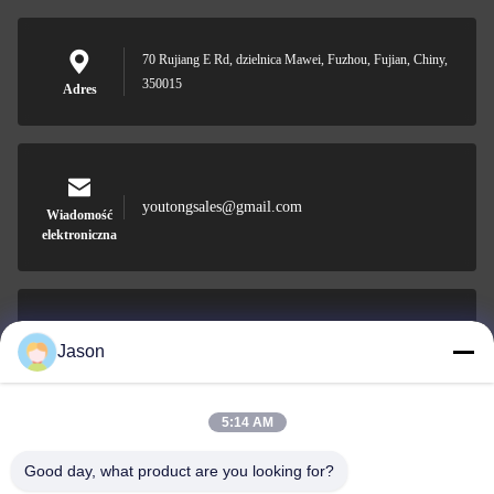
70 Rujiang E Rd, dzielnica Mawei, Fuzhou, Fujian, Chiny,
350015
Adres
youtongsales@gmail.com
Wiadomość
elektroniczna
0086-591-88054335
Jason
Telefon
5:14 AM
Good day, what product are you looking for?