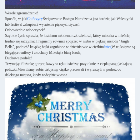
Wesołe zgromadzenie!
Sposób, w jaki
Chińczycy
Świętowanie Bożego Narodzenia jest bardziej jak Walentynki
lub festiwal zakupów.i wyrażenie pięknych życzeń.
Odpowiednie odpoczynek!
Szybkie życie sprawia, że każdemu młodemu człowiekowi, który mieszka w mieście,
trudno się zatrzymać.Pragniemy również spojrzeć w niebo w pięknej melodii "Jingle
Bells", podnieść książkę bajki zagubione w dzieciństwie w ciężkim
śnieg
W tej książce są
biegające renifery i ukochany Mikołaj z białą brodą.
Duchowa podróż!
Trzymając filiżankę gorącej kawy w ręku i siedząc przy oknie, z ciepłą parą głaskającą
policzki.Mówiliśmy sobie, żebyśmy ciężko pracowali i wyruszyli w podróż do
dalekiego miejsca, kiedy nadejdzie wiosna..