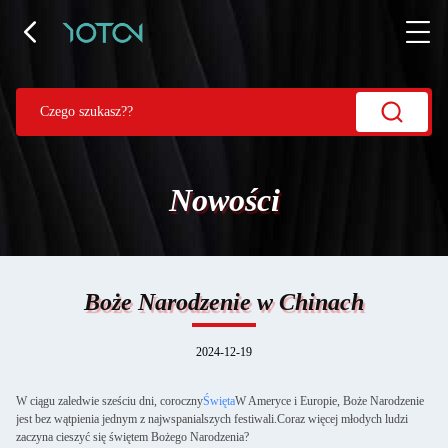
Nowości
Boże Narodzenie w Chinach
2024-12-19
W ciągu zaledwie sześciu dni, coroczny
Święta
W Ameryce i Europie, Boże Narodzenie
jest bez wątpienia jednym z najwspanialszych festiwali.Coraz więcej młodych ludzi
zaczyna cieszyć się świętem Bożego Narodzenia?