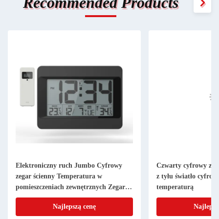
Recommended Products
Elektroniczny ruch Jumbo Cyfrowy
Czwarty cyfrowy zeg
zegar ścienny Temperatura w
z tyłu światło cyfrow
pomieszczeniach zewnętrznych Zegar
temperaturą
LED
Najlepszą cenę
Najlepsz